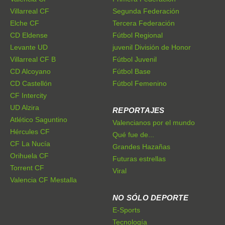
Villarreal CF
Segunda Federación
Elche CF
Tercera Federación
CD Eldense
Fútbol Regional
Levante UD
juvenil División de Honor
Villarreal CF B
Fútbol Juvenil
CD Alcoyano
Fútbol Base
CD Castellón
Fútbol Femenino
CF Intercity
UD Alzira
REPORTAJES
Atlético Saguntino
Valencianos por el mundo
Hércules CF
Qué fue de...
CF La Nucía
Grandes Hazañas
Orihuela CF
Futuras estrellas
Torrent CF
Viral
Valencia CF Mestalla
NO SÓLO DEPORTE
E-Sports
Tecnología