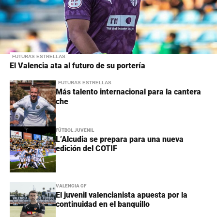
FUTURAS ESTRELLAS
El Valencia ata al futuro de su portería
FUTURAS ESTRELLAS
Más talento internacional para la cantera
che
FÚTBOL JUVENIL
L’Alcudia se prepara para una nueva
edición del COTIF
VALENCIA CF
El juvenil valencianista apuesta por la
continuidad en el banquillo