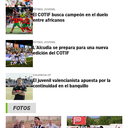
FÚTBOL JUVENIL
El COTIF busca campeón en el duelo
entre africanos
FÚTBOL JUVENIL
L’Alcudia se prepara para una nueva
edición del COTIF
VALENCIA CF
El juvenil valencianista apuesta por la
continuidad en el banquillo
FOTOS