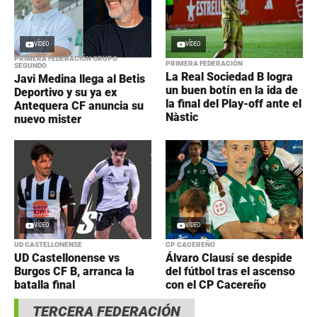
VÍDEO
VÍDEO
PRIMERA FEDERACIÓN GRUPO
PRIMERA FEDERACIÓN
SEGUNDO
La Real Sociedad B logra
Javi Medina llega al Betis
un buen botín en la ida de
Deportivo y su ya ex
la final del Play-off ante el
Antequera CF anuncia su
Nàstic
nuevo mister
VÍDEO
VÍDEO
UD CASTELLONENSE
CP CACEREÑO
UD Castellonense vs
Álvaro Clausí se despide
Burgos CF B, arranca la
del fútbol tras el ascenso
batalla final
con el CP Cacereño
TERCERA FEDERACIÓN