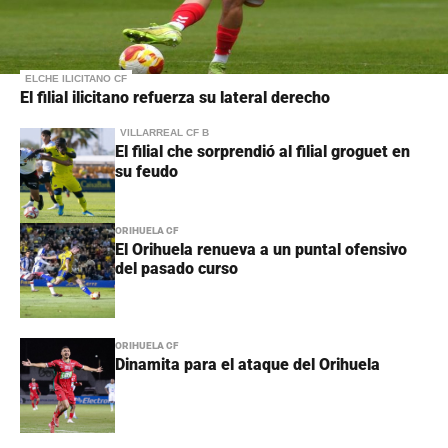
ELCHE ILICITANO CF
El filial ilicitano refuerza su lateral derecho
VILLARREAL CF B
El filial che sorprendió al filial groguet en
su feudo
ORIHUELA CF
El Orihuela renueva a un puntal ofensivo
del pasado curso
ORIHUELA CF
Dinamita para el ataque del Orihuela