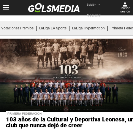
Edición
Iniciar
sesión
Nacional
Votaciones Premios
LaLiga EA Sports
LaLiga Hypermotion
Primera Fede
PRIMERA FEDERACIÓN
103 años de la Cultural y Deportiva Leonesa, u
club que nunca dejó de creer