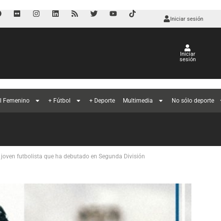
Iniciar sesión
Iniciar
sesión
l Femenino
+ Fútbol
+ Deporte
Multimedia
No sólo deporte
 joven futbolista que ha debutado en Segunda División