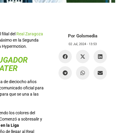
ilial del
Real Zaragoza
Por Golsmedia
máximo en la Segunda
02 Jul, 2024 -
13:53
ga Hypermotion.
JUGADOR
BATER
ta de dieciocho años
 comunicado oficial para
para que se una a las
ndo los colores del
. Comenzó a sobresalir y
 en la Liga
o de llegar al Real