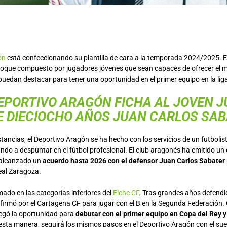
ón
está confeccionando su plantilla de cara a la temporada 2024/2025. El f
loque compuesto por jugadores jóvenes que sean capaces de ofrecer el 
puedan destacar para tener una oportunidad en el primer equipo en la li
DEPORTIVO ARAGÓN FICHA AL JOVEN 
E DIECIOCHO AÑOS JUAN CARLOS SA
tancias, el Deportivo Aragón se ha hecho con los servicios de un futbolis
do a despuntar en el fútbol profesional. El club aragonés ha emitido un
 alcanzado un
acuerdo hasta 2026 con el defensor Juan Carlos Sabater
 Real Zaragoza.
ado en las categorías inferiores del
Elche CF
. Tras grandes años defendie
, firmó por el Cartagena CF para jugar con el B en la Segunda Federación
llegó la oportunidad para
debutar con el primer equipo en Copa del Rey y
 esta manera, seguirá los mismos pasos en el Deportivo Aragón con el sueñ