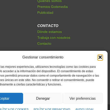
Quiénes somos
Premios Golsmedia
Publicidad
CONTACTO
Dónde estamos
Trabaja con nosotros
Contacto
Gestionar consentimiento
 las mejores experiencias, utilizamos tecnologías como las cookies para
o acceder a la información del dispositivo. El consentimiento de estas
 nos permitirá procesar datos como el comportamiento de navegación o las
ones únicas en este sitio. No consentir o retirar el consentimiento, puede
tivamente a ciertas características y funciones.
ceptar
Denegar
Ver preferencias
OLÍTICA DE COOKIES
POLÍTICA DE PRIVACIDAD
AVISO LEGAL