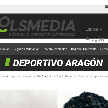
Edición
Aragón
deración
Segunda federación
Tercera federación
Regional Preferente
Fútbo
DEPORTIVO ARAGÓN
»
»
»
»
»
undo
Deportivo Aragón
2024
julio
2
El Deportivo Aragón incorpora a un