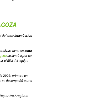
AGOZA
el defensa
Juan Carlos
ensivas, tanto en
zona
agena
se lanzó a por su
el filial del equipo
 de 2023
, primero en
de se desempeñó como
l Deportivo Aragón.»