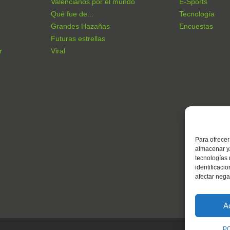
Valencianos por el mundo
E-Sports
Qué fue de...
Tecnología
Grandes Hazañas
Encuestas
Futuras estrellas
r
Viral
Para ofrecer
almacenar y/
tecnologías
identificaci
afectar nega
A
P