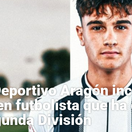
Deportivo Aragón in
en futbolista que ha
unda División