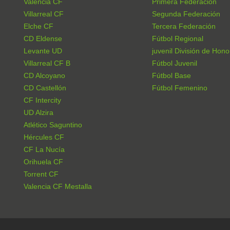
Valencia CF
Primera Federación
Villarreal CF
Segunda Federación
Elche CF
Tercera Federación
CD Eldense
Fútbol Regional
Levante UD
juvenil División de Hono
Villarreal CF B
Fútbol Juvenil
CD Alcoyano
Fútbol Base
CD Castellón
Fútbol Femenino
CF Intercity
UD Alzira
Atlético Saguntino
Hércules CF
CF La Nucía
Orihuela CF
Torrent CF
Valencia CF Mestalla