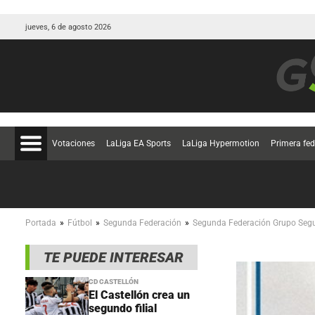
jueves, 6 de agosto 2026
Votaciones
LaLiga EA Sports
LaLiga Hypermotion
Primera fe
»
»
»
Portada
Fútbol
Segunda Federación
Segunda Federación Grupo Seg
TE PUEDE INTERESAR
CD CASTELLÓN
El Castellón crea un
segundo filial