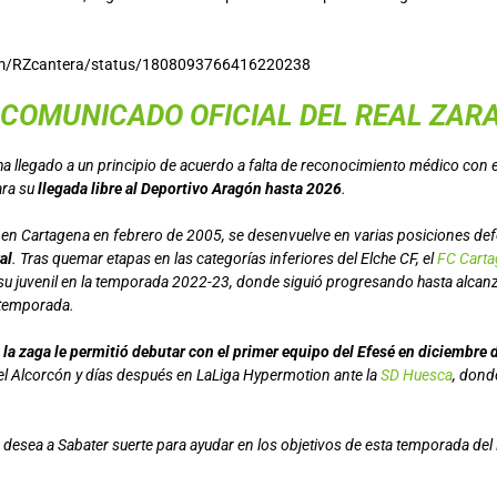
com/RZcantera/status/1808093766416220238
 COMUNICADO OFICIAL DEL REAL ZAR
ha llegado a un principio de acuerdo a falta de reconocimiento médico con 
ara su
llegada libre al Deportivo Aragón hasta 2026
.
 en Cartagena en febrero de 2005, se desenvuelve en varias posiciones def
al
. Tras quemar etapas en las categorías inferiores del Elche CF, el
FC Cart
su juvenil en la temporada 2022-23, donde siguió progresando hasta alcanzar 
 temporada.
 la zaga le permitió debutar con el primer equipo del Efesé en diciembre
el Alcorcón y días después en LaLiga Hypermotion ante la
SD Huesca
, don
e desea a Sabater suerte para ayudar en los objetivos de esta temporada de