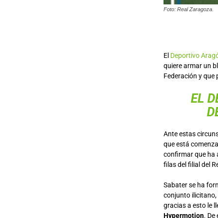
Foto: Real Zaragoza.
El
Deportivo Arag
quiere armar un b
Federación y que 
EL 
D
Ante estas circuns
que está comenzan
confirmar que ha
filas del filial del
Sabater se ha form
conjunto ilicitano
gracias a esto le 
Hypermotion
. De