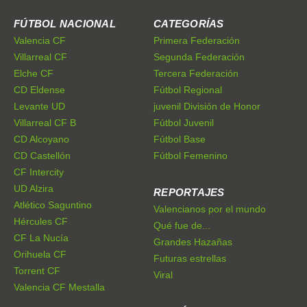
FÚTBOL NACIONAL
CATEGORÍAS
Valencia CF
Primera Federación
Villarreal CF
Segunda Federación
Elche CF
Tercera Federación
CD Eldense
Fútbol Regional
Levante UD
juvenil División de Honor
Villarreal CF B
Fútbol Juvenil
CD Alcoyano
Fútbol Base
CD Castellón
Fútbol Femenino
CF Intercity
UD Alzira
REPORTAJES
Atlético Saguntino
Valencianos por el mundo
Hércules CF
Qué fue de...
CF La Nucía
Grandes Hazañas
Orihuela CF
Futuras estrellas
Torrent CF
Viral
Valencia CF Mestalla