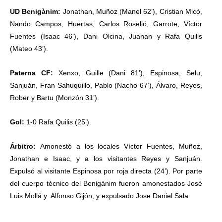
UD Benigànim:
Jonathan, Muñoz (Manel 62’), Cristian Micó,
Nando Campos, Huertas, Carlos Roselló, Garrote, Víctor
Fuentes (Isaac 46’), Dani Olcina, Juanan y Rafa Quilis
(Mateo 43’).
Paterna CF:
Xenxo, Guille (Dani 81’), Espinosa, Selu,
Sanjuán, Fran Sahuquillo, Pablo (Nacho 67’), Álvaro, Reyes,
Rober y Bartu (Monzón 31’).
Gol:
1-0 Rafa Quilis (25’).
Árbitro:
Amonestó a los locales Víctor Fuentes, Muñoz,
Jonathan e Isaac, y a los visitantes Reyes y Sanjuán.
Expulsó al visitante Espinosa por roja directa (24’). Por parte
del cuerpo técnico del Benigànim fueron amonestados José
Luis Mollá y Alfonso Gijón, y expulsado Jose Daniel Sala.