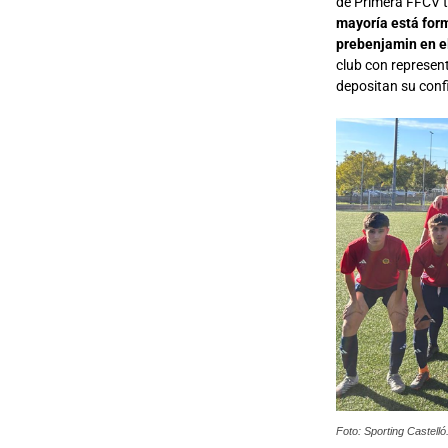
de Primera FFCV t
mayoría está form
prebenjamin en e
club con represent
depositan su conf
Foto: Sporting Castelló