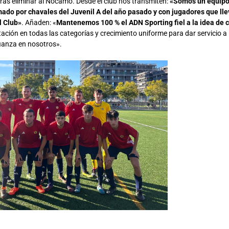
ras eliminar al Nocamo. Desde el club nos transmiten:
«Somos un equipo
ado por chavales del Juvenil A del año pasado y con jugadores que ll
l Club»
. Añaden: «
Mantenemos 100 % el ADN Sporting fiel a la idea de 
ación en todas las categorías y crecimiento uniforme para dar servicio a 
ianza en nosotros».
.