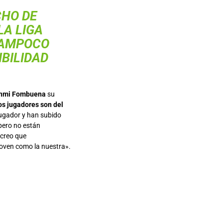
CHO DE
LA LIGA
TAMPOCO
IBILIDAD
nmi Fombuena
su
s jugadores son del
ugador y han subido
pero no están
 creo que
joven como la nuestra».