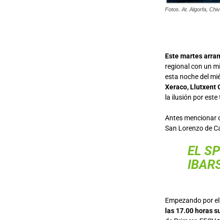
Fotos. At. Algorfa, Chiv
Este martes arra
regional con un mi
esta noche del mié
Xeraco, Llutxent C
la ilusión por es
Antes mencionar
San Lorenzo de Ca
EL S
IBAR
Empezando por el 
las 17.00 horas s