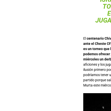
TO
E
JUGA
El
centenario Chiv
ante el Cheste CF
es un torneo que 
podemos ofrecer p
miércoles un derb
aficiones y los j
ilusión primero po
podríamos tener un
partido porque sa
Murta este miérco
Reproductor
de
vídeo