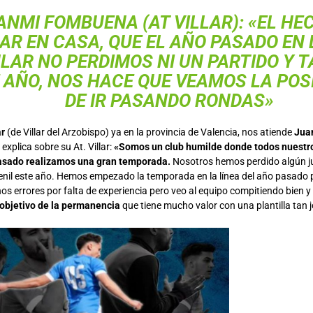
ANMI FOMBUENA (AT VILLAR): «EL HE
AR EN CASA, QUE EL AÑO PASADO EN 
LAR NO PERDIMOS NI UN PARTIDO Y 
 AÑO, NOS HACE QUE VEAMOS LA POS
DE IR PASANDO RONDAS»
ar
(de Villar del Arzobispo) ya en la provincia de Valencia, nos atiende
Jua
explica sobre su At. Villar:
«Somos un club humilde donde todos nuestro
pasado realizamos una gran temporada.
Nosotros hemos perdido algún j
enil este año. Hemos empezado la temporada en la línea del año pasado 
s errores por falta de experiencia pero veo al equipo compitiendo bien y
objetivo de la permanencia
que tiene mucho valor con una plantilla tan 