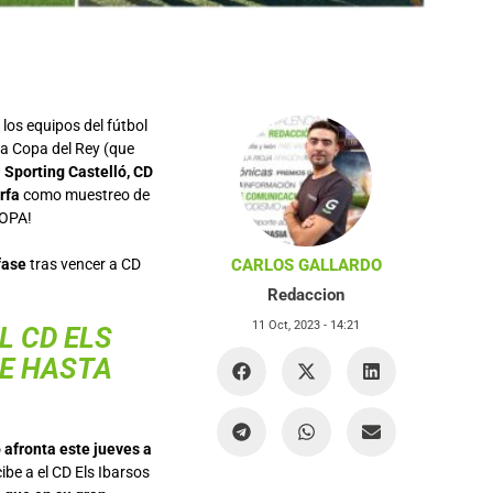
los equipos del fútbol
 la Copa del Rey (que
 Sporting Castelló, CD
rfa
como muestreo de
COPA!
fase
tras vencer a CD
CARLOS GALLARDO
Redaccion
11 Oct, 2023 -
14:21
L CD ELS
TE HASTA
 afronta este jueves a
cibe a el CD Els Ibarsos