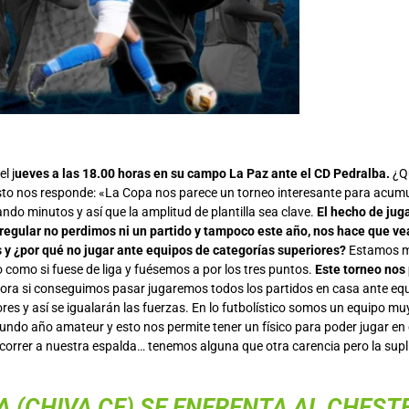
l j
ueves a las 18.00 horas en su campo La Paz ante el CD Pedralba.
¿Qu
sto nos responde: «La Copa nos parece un torneo interesante para acumu
do minutos y así que la amplitud de plantilla sea clave.
El hecho de juga
 regular no perdimos ni un partido y tampoco este año, nos hace que ve
 y ¿por qué no jugar ante equipos de categorías superiores?
Estamos m
ido como si fuese de liga y fuésemos a por los tres puntos.
Este torneo nos
ora si conseguimos pasar jugaremos todos los partidos en casa ante equi
res y así se igualarán las fuerzas. En lo futbolístico somos un equipo muy 
undo año amateur y esto nos permite tener un físico para poder jugar en 
, correr a nuestra espalda… tenemos alguna que otra carencia pero la sup
A (CHIVA CF) SE ENFRENTA AL CHEST