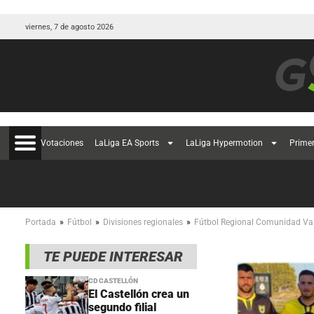
viernes, 7 de agosto 2026
Votaciones
LaLiga EA Sports
LaLiga Hypermotion
Prime
»
»
»
Portada
Fútbol
Divisiones regionales
Fútbol Regional Comunidad Va
TE PUEDE INTERESAR
CD CASTELLÓN
El Castellón crea un
segundo filial