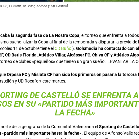
a CF, Llutxent, At. Villar, Xeraco y Sp Castelló.
ncaba la segunda fase de La Nostra Copa,
el torneo que enfrenta a todos 
smo sueño: alzar la Copa al final de la temporada y disputar la previa de
rcoles 11 de octubre tiene el
CD Buñol
).
Golsmedia ha contactado con el
F, CD Betis Florida, Atlético Villar, Alcásser FC, Chiva CF y Atlético Algo
te torneo de clubes «pequeños» que tienen un gran sueño: ¡LEVANTAR LA 
 que
Orpesa FC y Mislata CF han sido los primeros en pasar a la tercera 
stellón y UD Rocafort este martes.
PORTING DE CASTELLÓ SE ENFRENTA A
SOS EN SU «PARTIDO MÁS IMPORTAN
LA FECHA»
norte de la geografía de la Comunitat Valenciana el
Sporting de Castelló
u «partido más importante hasta la fecha
«. El equipo de Alfonso Valle re