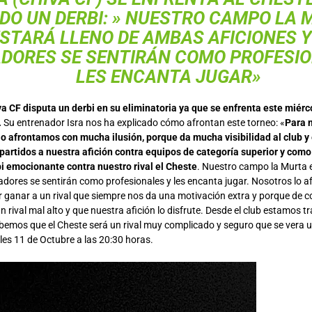
DO UN DERBI: » NUESTRO CAMPO LA 
STARÁ LLENO DE AMBAS AFICIONES Y
DORES SE SENTIRÁN COMO PROFESIO
LES ENCANTA JUGAR»
a CF disputa un derbi en su eliminatoria ya que se enfrenta este miérc
.
Su entrenador Isra nos ha explicado cómo afrontan este torneo: «
Para 
lo afrontamos con mucha ilusión, porque da mucha visibilidad al club y
artidos a nuestra afición contra equipos de categoría superior y como 
i emocionante contra nuestro rival el Cheste
. Nuestro campo la Murta 
ugadores se sentirán como profesionales y les encanta jugar. Nosotros l
r ganar a un rival que siempre nos da una motivación extra y porque de c
 rival mal alto y que nuestra afición lo disfrute. Desde el club estamos 
bemos que el Cheste será un rival muy complicado y seguro que se vera u
les 11 de Octubre a las 20:30 horas.