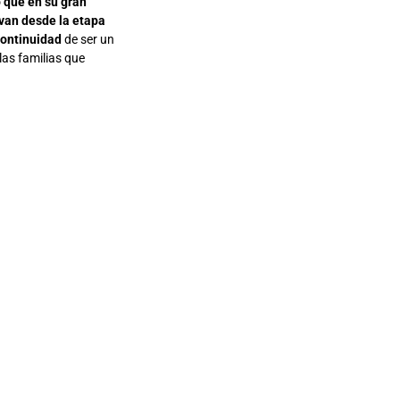
 que en su gran
evan desde la etapa
continuidad
de ser un
las familias que