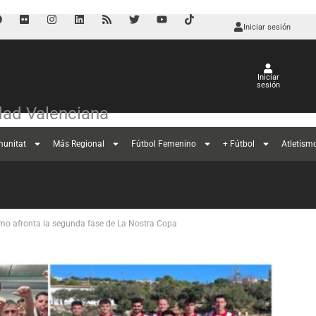
Iniciar sesión
Iniciar
sesión
ad Valenciana
munitat
Más Regional
Fútbol Femenino
+ Fútbol
Atletism
mo afronta la segunda fase de La Nostra Copa