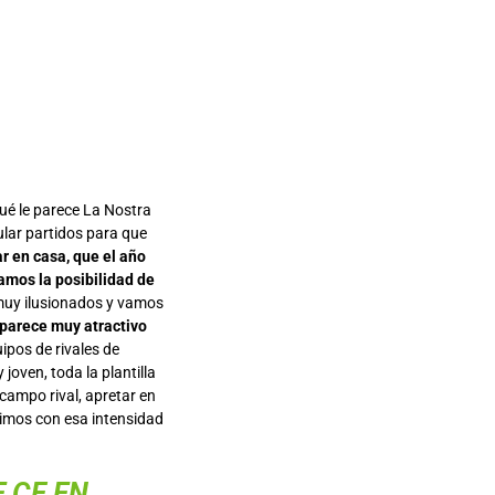
é le parece La Nostra
lar partidos para que
r en casa, que el año
amos la posibilidad de
uy ilusionados y vamos
 parece muy atractivo
pos de rivales de
joven, toda la plantilla
campo rival, apretar en
limos con esa intensidad
E CF EN