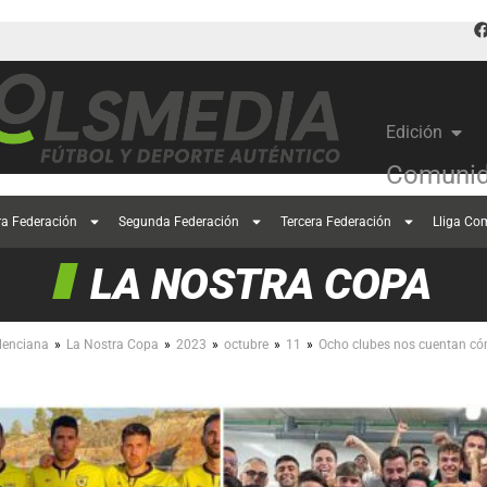
Edición
Comunid
ra Federación
Segunda Federación
Tercera Federación
Lliga Co
LA NOSTRA COPA
»
»
»
»
»
lenciana
La Nostra Copa
2023
octubre
11
Ocho clubes nos cuentan có