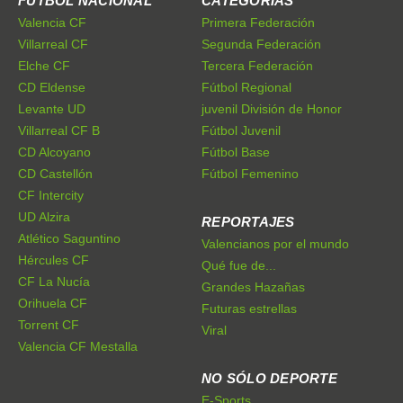
FÚTBOL NACIONAL
CATEGORÍAS
Valencia CF
Primera Federación
Villarreal CF
Segunda Federación
Elche CF
Tercera Federación
CD Eldense
Fútbol Regional
Levante UD
juvenil División de Honor
Villarreal CF B
Fútbol Juvenil
CD Alcoyano
Fútbol Base
CD Castellón
Fútbol Femenino
CF Intercity
UD Alzira
REPORTAJES
Atlético Saguntino
Valencianos por el mundo
Hércules CF
Qué fue de...
CF La Nucía
Grandes Hazañas
Orihuela CF
Futuras estrellas
Torrent CF
Viral
Valencia CF Mestalla
NO SÓLO DEPORTE
E-Sports