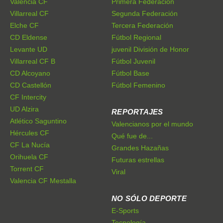
Valencia CF
Primera Federación
Villarreal CF
Segunda Federación
Elche CF
Tercera Federación
CD Eldense
Fútbol Regional
Levante UD
juvenil División de Honor
Villarreal CF B
Fútbol Juvenil
CD Alcoyano
Fútbol Base
CD Castellón
Fútbol Femenino
CF Intercity
UD Alzira
REPORTAJES
Atlético Saguntino
Valencianos por el mundo
Hércules CF
Qué fue de...
CF La Nucía
Grandes Hazañas
Orihuela CF
Futuras estrellas
Torrent CF
Viral
Valencia CF Mestalla
NO SÓLO DEPORTE
E-Sports
Tecnología