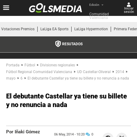
Edición
Iniciar
sesión
Comunidad 
Valenciana
Votaciones Premios
LaLiga EA Sports
LaLiga Hypermotion
Primera Fede
RESUTADOS
»
»
»
Portada
Fútbol
Divisiones regionales
»
»
»
Fútbol Regional Comunidad Valenciana
UD Castellar-Oliveral
2014
»
»
mayo
6
El debutante Castellar ya tiene su billete y no renuncia a nada
El debutante Castellar ya tiene su billete
y no renuncia a nada
Por Iñaki Gómez
06 May, 2014 -
10:20
0