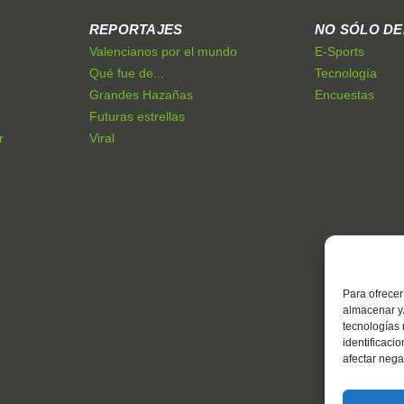
REPORTAJES
NO SÓLO D
Valencianos por el mundo
E-Sports
Qué fue de...
Tecnología
Grandes Hazañas
Encuestas
Futuras estrellas
r
Viral
Para ofrecer
almacenar y/
tecnologías
identificaci
afectar nega