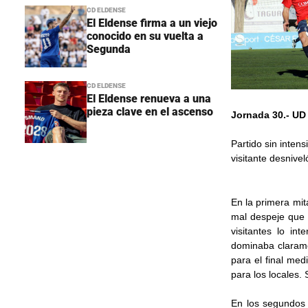
CD ELDENSE
El Eldense firma a un viejo
conocido en su vuelta a
Segunda
CD ELDENSE
El Eldense renueva a una
pieza clave en el ascenso
Jornada 30.- UD
Partido sin inten
visitante desnivel
En la primera mit
mal despeje que s
visitantes lo in
dominaba claramen
para el final med
para los locales. 
En los segundos 