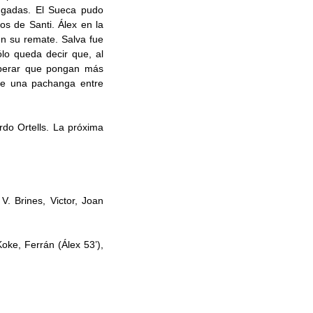
 jugadas. El Sueca pudo
s de Santi. Álex en la
en su remate. Salva fue
lo queda decir que, al
sperar que pongan más
o de una pachanga entre
rdo Ortells. La próxima
V. Brines, Victor, Joan
Koke, Ferrán (Álex 53’),