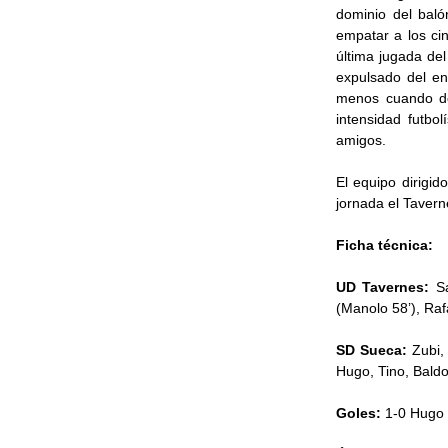
dominio del baló
empatar a los ci
última jugada del
expulsado del en
menos cuando do
intensidad futbo
amigos.
El equipo dirigi
jornada el Tavern
Ficha técnica:
UD Tavernes:
S
(Manolo 58’), Raf
SD Sueca:
Zubi,
Hugo, Tino, Baldo
Goles:
1-0 Hugo 