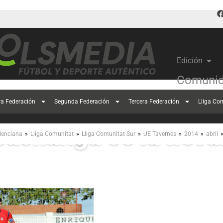
Edición
Comunid
ra Federación
Segunda Federación
Tercera Federación
Lliga Co
pachanga se la lleva
»
»
»
»
»
lenciana
Lliga Comunitat
Lliga Comunitat Sur
UE Tavernes
2014
abril