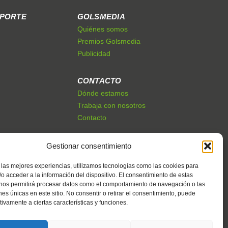
EPORTE
GOLSMEDIA
Quiénes somos
Premios Golsmedia
Publicidad
CONTACTO
Dónde estamos
Trabaja con nosotros
Contacto
Gestionar consentimiento
 las mejores experiencias, utilizamos tecnologías como las cookies para
o acceder a la información del dispositivo. El consentimiento de estas
 nos permitirá procesar datos como el comportamiento de navegación o las
ones únicas en este sitio. No consentir o retirar el consentimiento, puede
tivamente a ciertas características y funciones.