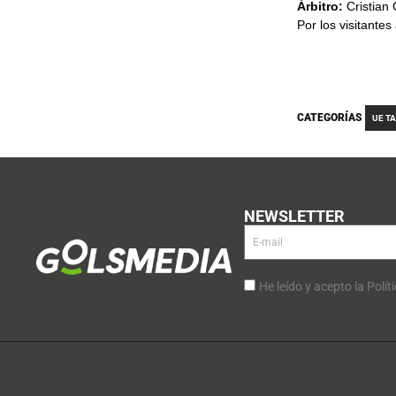
Árbitro:
Cristian
Por los visitantes 
CATEGORÍAS
UE T
NEWSLETTER
He leído y acepto la Polít