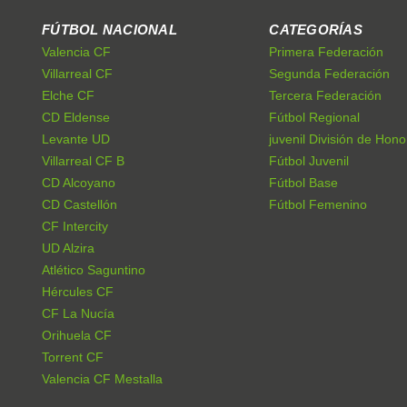
FÚTBOL NACIONAL
CATEGORÍAS
Valencia CF
Primera Federación
Villarreal CF
Segunda Federación
Elche CF
Tercera Federación
CD Eldense
Fútbol Regional
Levante UD
juvenil División de Hono
Villarreal CF B
Fútbol Juvenil
CD Alcoyano
Fútbol Base
CD Castellón
Fútbol Femenino
CF Intercity
UD Alzira
Atlético Saguntino
Hércules CF
CF La Nucía
Orihuela CF
Torrent CF
Valencia CF Mestalla