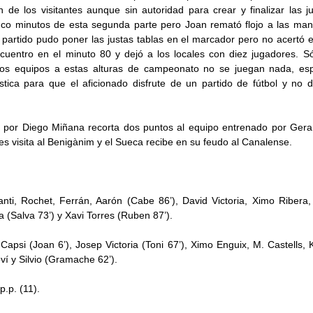
n de los visitantes aunque sin autoridad para crear y finalizar las
nco minutos de esta segunda parte pero Joan remató flojo a las mano
 partido pudo poner las justas tablas en el marcador pero no acertó 
cuentro en el minuto 80 y dejó a los locales con diez jugadores. Só
s equipos a estas alturas de campeonato no se juegan nada, e
lística para que el aficionado disfrute de un partido de fútbol y n
do por Diego Miñana recorta dos puntos al equipo entrenado por Gera
es visita al Benigànim y el Sueca recibe en su feudo al Canalense.
anti, Rochet, Ferrán, Aarón (Cabe 86’), David Victoria, Ximo Ribera, 
a (Salva 73’) y Xavi Torres (Ruben 87’).
 Capsi (Joan 6’), Josep Victoria (Toni 67’), Ximo Enguix, M. Castells, 
ví y Silvio (Gramache 62’).
p.p. (11).