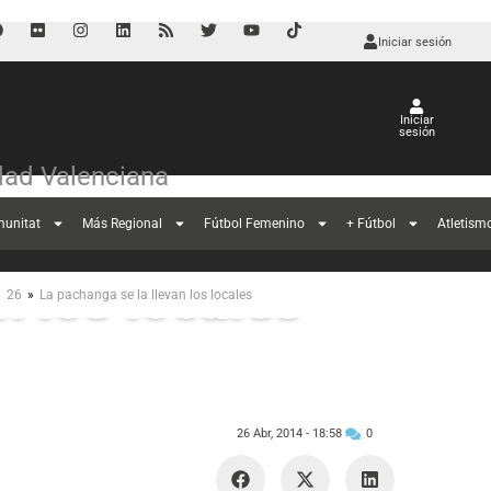
Iniciar sesión
Iniciar
sesión
ad Valenciana
munitat
Más Regional
Fútbol Femenino
+ Fútbol
Atletism
n los locales
»
»
26
La pachanga se la llevan los locales
26 Abr, 2014 -
18:58
0