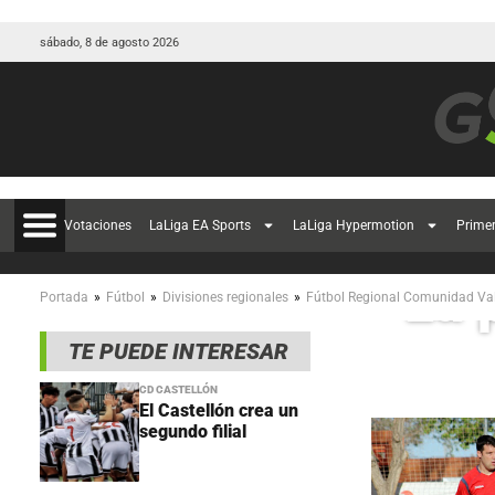
sábado, 8 de agosto 2026
Votaciones
LaLiga EA Sports
LaLiga Hypermotion
Prime
La 
»
»
»
Portada
Fútbol
Divisiones regionales
Fútbol Regional Comunidad Va
TE PUEDE INTERESAR
CD CASTELLÓN
El Castellón crea un
segundo filial