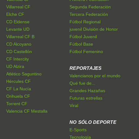
Villarreal CF
Segunda Federación
Elche CF
Tercera Federación
CD Eldense
Fútbol Regional
Levante UD
juvenil División de Honor
Villarreal CF B
Fútbol Juvenil
CD Alcoyano
Fútbol Base
CD Castellón
Fútbol Femenino
CF Intercity
UD Alzira
REPORTAJES
Atlético Saguntino
Valencianos por el mundo
Hércules CF
Qué fue de...
CF La Nucía
Grandes Hazañas
Orihuela CF
Futuras estrellas
Torrent CF
Viral
Valencia CF Mestalla
NO SÓLO DEPORTE
E-Sports
Tecnología