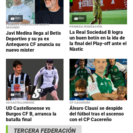
VÍDEO
VÍDEO
PRIMERA FEDERACIÓN GRUPO
PRIMERA FEDERACIÓN
SEGUNDO
La Real Sociedad B logra
Javi Medina llega al Betis
un buen botín en la ida de
Deportivo y su ya ex
la final del Play-off ante el
Antequera CF anuncia su
Nàstic
nuevo mister
VÍDEO
VÍDEO
UD CASTELLONENSE
CP CACEREÑO
UD Castellonense vs
Álvaro Clausí se despide
Burgos CF B, arranca la
del fútbol tras el ascenso
batalla final
con el CP Cacereño
TERCERA FEDERACIÓN