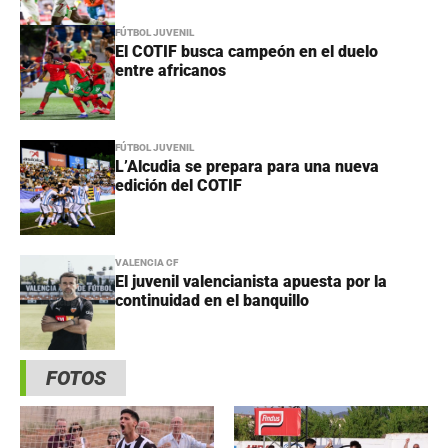
FÚTBOL JUVENIL
El COTIF busca campeón en el duelo
entre africanos
FÚTBOL JUVENIL
L’Alcudia se prepara para una nueva
edición del COTIF
VALENCIA CF
El juvenil valencianista apuesta por la
continuidad en el banquillo
FOTOS