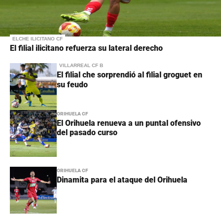
ELCHE ILICITANO CF
El filial ilicitano refuerza su lateral derecho
VILLARREAL CF B
El filial che sorprendió al filial groguet en
su feudo
ORIHUELA CF
El Orihuela renueva a un puntal ofensivo
del pasado curso
ORIHUELA CF
Dinamita para el ataque del Orihuela