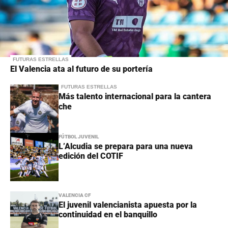
FUTURAS ESTRELLAS
El Valencia ata al futuro de su portería
FUTURAS ESTRELLAS
Más talento internacional para la cantera
che
FÚTBOL JUVENIL
L’Alcudia se prepara para una nueva
edición del COTIF
VALENCIA CF
El juvenil valencianista apuesta por la
continuidad en el banquillo