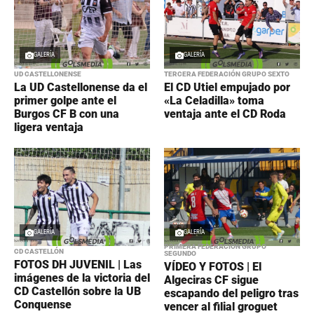
GALERÍA
GALERÍA
UD CASTELLONENSE
TERCERA FEDERACIÓN GRUPO SEXTO
La UD Castellonense da el
El CD Utiel empujado por
primer golpe ante el
«La Celadilla» toma
Burgos CF B con una
ventaja ante el CD Roda
ligera ventaja
GALERÍA
GALERÍA
PRIMERA FEDERACIÓN GRUPO
CD CASTELLÓN
SEGUNDO
FOTOS DH JUVENIL | Las
VÍDEO Y FOTOS | El
imágenes de la victoria del
Algeciras CF sigue
CD Castellón sobre la UB
escapando del peligro tras
Conquense
vencer al filial groguet