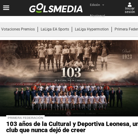
Edición
Iniciar
sesión
Nacional
Votaciones Premios
LaLiga EA Sports
LaLiga Hypermotion
Primera Fede
PRIMERA FEDERACIÓN
103 años de la Cultural y Deportiva Leonesa, u
club que nunca dejó de creer