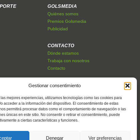
EPORTE
GOLSMEDIA
Quiénes somos
Premios Golsmedia
Publicidad
CONTACTO
Dónde estamos
Trabaja con nosotros
Contacto
Gestionar consentimiento
 las mejores experiencias, utilizamos tecnologías como las cookies para
o acceder a la información del dispositivo. El consentimiento de estas
 nos permitirá procesar datos como el comportamiento de navegación o las
ones únicas en este sitio. No consentir o retirar el consentimiento, puede
tivamente a ciertas características y funciones.
ceptar
Denegar
Ver preferencias