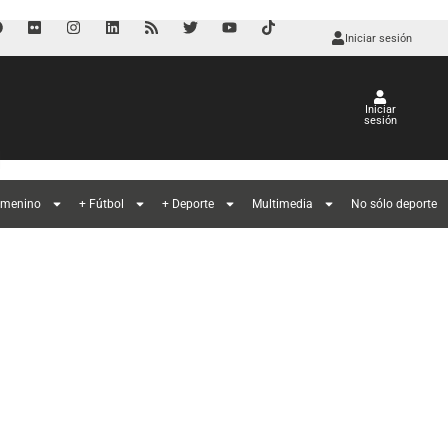
Iniciar sesión
Iniciar
sesión
l
emenino
+ Fútbol
+ Deporte
Multimedia
No sólo deporte