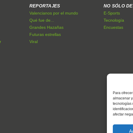
REPORTAJES
NO SÓLO D
Valencianos por el mundo
E-Sports
Qué fue de...
Tecnología
Grandes Hazañas
Encuestas
Futuras estrellas
r
Viral
Para ofrecer
almacenar y/
tecnologías
identificaci
afectar nega
A