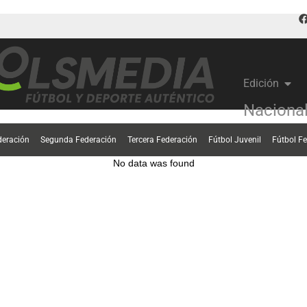
Edición
Naciona
deración
Segunda Federación
Tercera Federación
Fútbol Juvenil
Fútbol F
No data was found