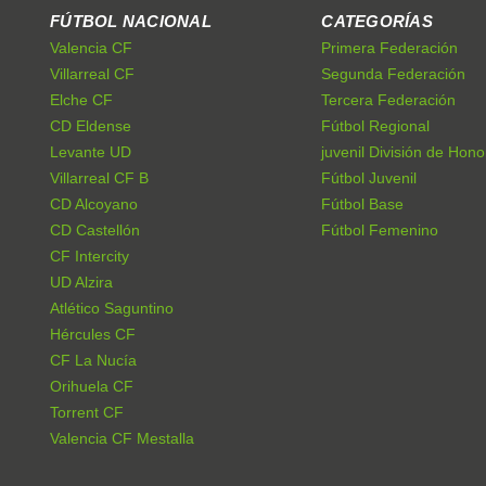
FÚTBOL NACIONAL
CATEGORÍAS
Valencia CF
Primera Federación
Villarreal CF
Segunda Federación
Elche CF
Tercera Federación
CD Eldense
Fútbol Regional
Levante UD
juvenil División de Hono
Villarreal CF B
Fútbol Juvenil
CD Alcoyano
Fútbol Base
CD Castellón
Fútbol Femenino
CF Intercity
UD Alzira
Atlético Saguntino
Hércules CF
CF La Nucía
Orihuela CF
Torrent CF
Valencia CF Mestalla