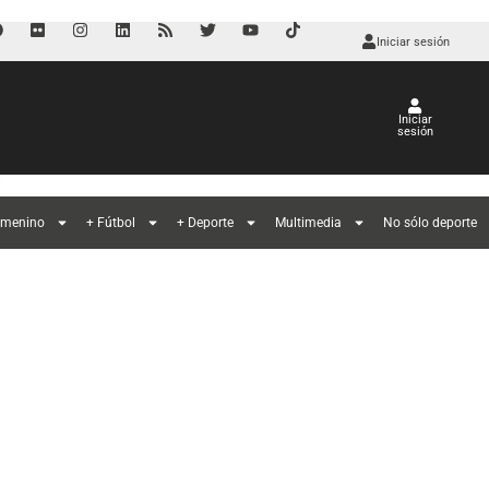
Iniciar sesión
Iniciar
sesión
l
emenino
+ Fútbol
+ Deporte
Multimedia
No sólo deporte