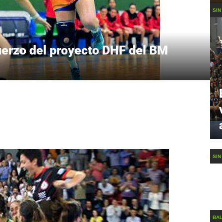
SIN
erzo del proyecto DHF del BM
SIN
BA