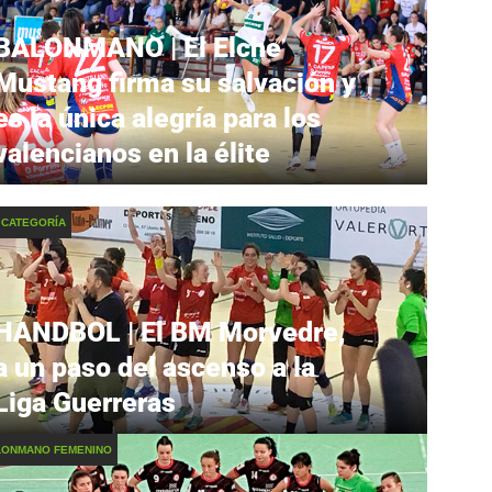
BALONMANO | El Elche
Mustang firma su salvación y
es la única alegría para los
valencianos en la élite
 CATEGORÍA
HANDBOL | El BM Morvedre,
a un paso del ascenso a la
Liga Guerreras
LONMANO FEMENINO