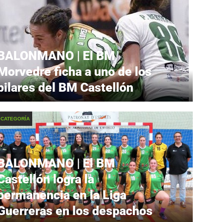
BALONMANO | El BM
Morvedre ficha a uno de los
pilares del BM Castellón
 CATEGORÍA
BALONMANO | El BM
Castellón logra la
permanencia en la Liga
Guerreras en los despachos