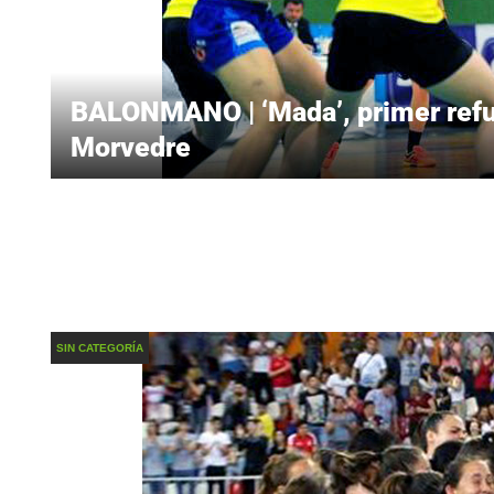
BALONMANO | ‘Mada’, primer refu
Morvedre
SIN CATEGORÍA