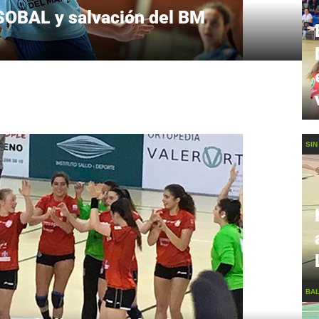
SOBAL y salvación del BM
SIN
BA