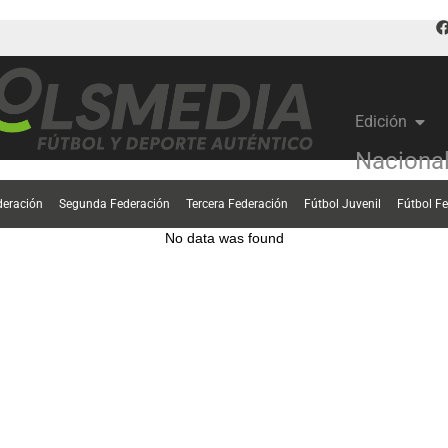
Edición
Naciona
deración
Segunda Federación
Tercera Federación
Fútbol Juvenil
Fútbol F
No data was found