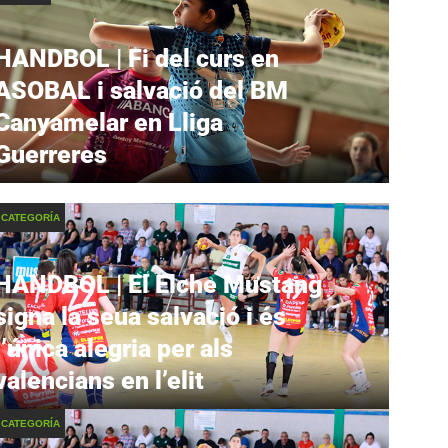
HANDBOL | Fi del curs en
ASOBAL i salvació del BM
Canyamelar en Lliga
Guerreres
 CATEGORÍA
HANDBOL | El Elche Mustang
signa la seua salvació i és
l’única alegria per als
valencians en l’elit
 CATEGORÍA