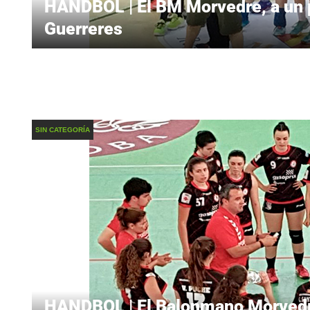
HANDBOL | El BM Morvedre, a un pa
Guerreres
SIN CATEGORÍA
HANDBOL | El Balonmano Morvedre