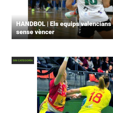
HANDBOL | Els equips valencians 
sense vèncer
SIN CATEGORÍA