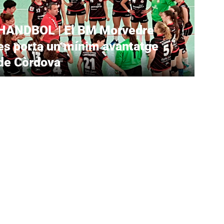
HANDBOL | El BM Morvedre
es porta un mínim avantatge
de Còrdova