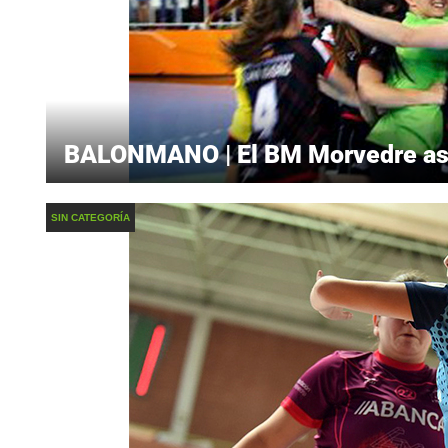
BALONMANO | El BM Morvedre asci
SIN CATEGORÍA