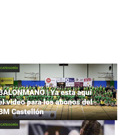
 CATEGORÍA
BALONMANO | Ya está aquí
el vídeo para los abonos del
BM Castellón
 CATEGORÍA