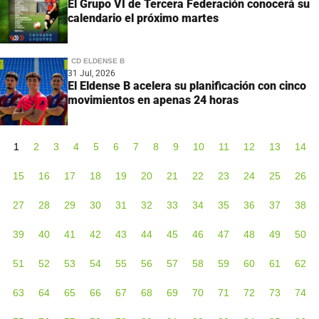
El Grupo VI de Tercera Federación conocerá su
calendario el próximo martes
CD ELDENSE B
31 Jul, 2026
El Eldense B acelera su planificación con cinco
movimientos en apenas 24 horas
1
2
3
4
5
6
7
8
9
10
11
12
13
14
15
16
17
18
19
20
21
22
23
24
25
26
27
28
29
30
31
32
33
34
35
36
37
38
39
40
41
42
43
44
45
46
47
48
49
50
51
52
53
54
55
56
57
58
59
60
61
62
63
64
65
66
67
68
69
70
71
72
73
74