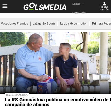
Edición
Iniciar
sesión
Cantabria
Votaciones Premios
LaLiga EA Sports
LaLiga Hypermotion
Primera Fede
R.S. GIMNÁSTICA
La RS Gimnástica publica un emotivo vídeo de 
campaña de abonos