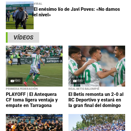
VIRAL
El enésimo lío de Javi Poves: «No damos
el nivel»
VÍDEOS
VÍDEO
VÍDEO
PRIMERA FEDERACIÓN
REAL BETIS BALOMPIÉ
PLAYOFF | El Antequera
El Betis remonta un 2-0 al
CF toma ligera ventaja y
RC Deportivo y estará en
empate en Tarragona
la gran final del domingo