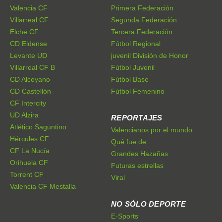
Valencia CF
Primera Federación
Villarreal CF
Segunda Federación
Elche CF
Tercera Federación
CD Eldense
Fútbol Regional
Levante UD
juvenil División de Honor
Villarreal CF B
Fútbol Juvenil
CD Alcoyano
Fútbol Base
CD Castellón
Fútbol Femenino
CF Intercity
UD Alzira
REPORTAJES
Atlético Saguntino
Valencianos por el mundo
Hércules CF
Qué fue de...
CF La Nucía
Grandes Hazañas
Orihuela CF
Futuras estrellas
Torrent CF
Viral
Valencia CF Mestalla
NO SÓLO DEPORTE
E-Sports