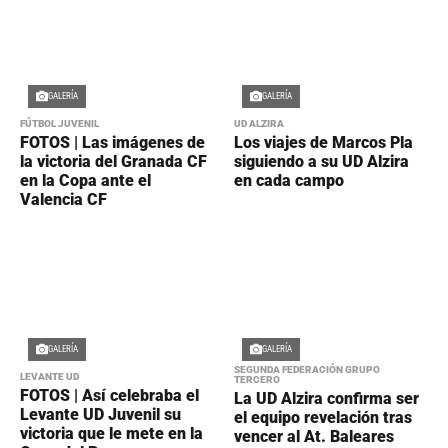
GALERÍA
GALERÍA
FÚTBOL JUVENIL
UD ALZIRA
FOTOS | Las imágenes de
Los viajes de Marcos Pla
la victoria del Granada CF
siguiendo a su UD Alzira
en la Copa ante el
en cada campo
Valencia CF
GALERÍA
GALERÍA
SEGUNDA FEDERACIÓN GRUPO
LEVANTE UD
TERCERO
FOTOS | Así celebraba el
La UD Alzira confirma ser
Levante UD Juvenil su
el equipo revelación tras
victoria que le mete en la
vencer al At. Baleares