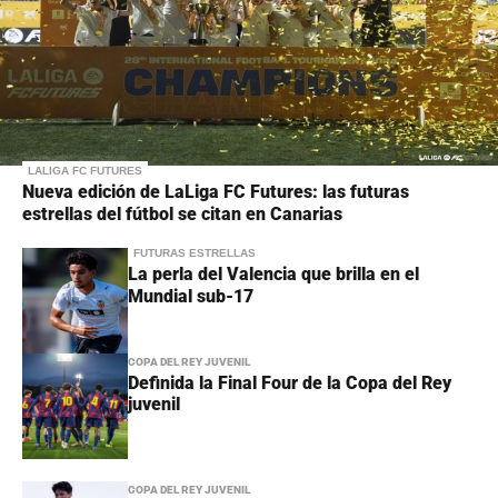
LALIGA FC FUTURES
Nueva edición de LaLiga FC Futures: las futuras
estrellas del fútbol se citan en Canarias
FUTURAS ESTRELLAS
La perla del Valencia que brilla en el
Mundial sub-17
COPA DEL REY JUVENIL
Definida la Final Four de la Copa del Rey
juvenil
COPA DEL REY JUVENIL