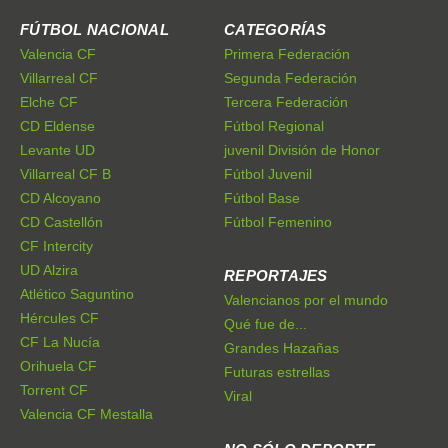
FÚTBOL NACIONAL
CATEGORÍAS
Valencia CF
Primera Federación
Villarreal CF
Segunda Federación
Elche CF
Tercera Federación
CD Eldense
Fútbol Regional
Levante UD
juvenil División de Honor
Villarreal CF B
Fútbol Juvenil
CD Alcoyano
Fútbol Base
CD Castellón
Fútbol Femenino
CF Intercity
UD Alzira
REPORTAJES
Atlético Saguntino
Valencianos por el mundo
Hércules CF
Qué fue de...
CF La Nucía
Grandes Hazañas
Orihuela CF
Futuras estrellas
Torrent CF
Viral
Valencia CF Mestalla