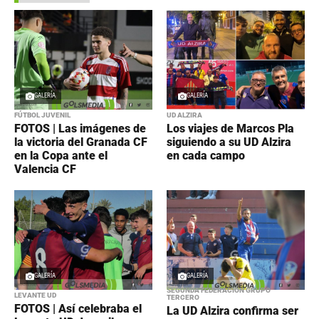
GALERÍA
GALERÍA
FÚTBOL JUVENIL
UD ALZIRA
FOTOS | Las imágenes de
Los viajes de Marcos Pla
la victoria del Granada CF
siguiendo a su UD Alzira
en la Copa ante el
en cada campo
Valencia CF
GALERÍA
GALERÍA
SEGUNDA FEDERACIÓN GRUPO
LEVANTE UD
TERCERO
FOTOS | Así celebraba el
La UD Alzira confirma ser