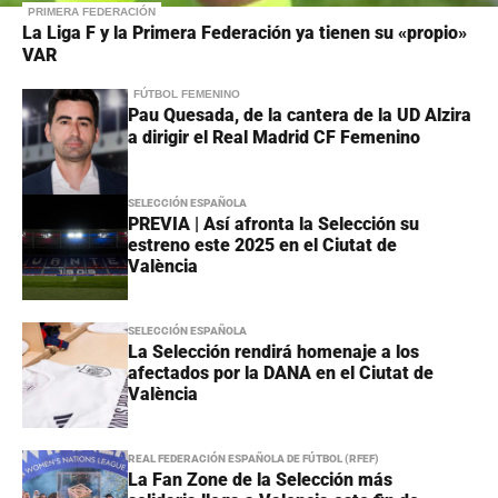
PRIMERA FEDERACIÓN
La Liga F y la Primera Federación ya tienen su «propio»
VAR
FÚTBOL FEMENINO
Pau Quesada, de la cantera de la UD Alzira
a dirigir el Real Madrid CF Femenino
SELECCIÓN ESPAÑOLA
PREVIA | Así afronta la Selección su
estreno este 2025 en el Ciutat de
València
SELECCIÓN ESPAÑOLA
La Selección rendirá homenaje a los
afectados por la DANA en el Ciutat de
València
REAL FEDERACIÓN ESPAÑOLA DE FÚTBOL (RFEF)
La Fan Zone de la Selección más