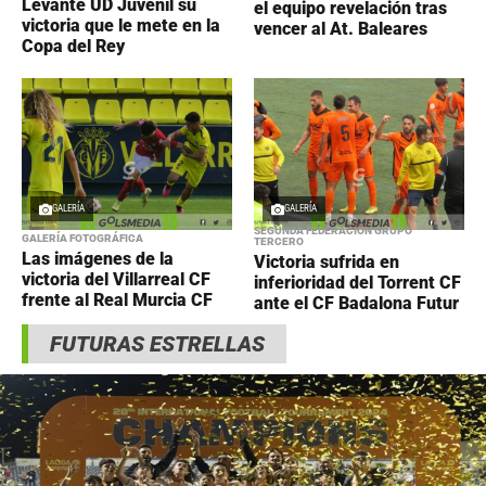
Levante UD Juvenil su
el equipo revelación tras
victoria que le mete en la
vencer al At. Baleares
Copa del Rey
GALERÍA
GALERÍA
SEGUNDA FEDERACIÓN GRUPO
GALERÍA FOTOGRÁFICA
TERCERO
Las imágenes de la
Victoria sufrida en
victoria del Villarreal CF
inferioridad del Torrent CF
frente al Real Murcia CF
ante el CF Badalona Futur
FUTURAS ESTRELLAS