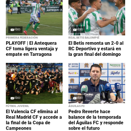
VÍDEO
VÍDEO
PRIMERA FEDERACIÓN
REAL BETIS BALOMPIÉ
PLAYOFF | El Antequera
El Betis remonta un 2-0 al
CF toma ligera ventaja y
RC Deportivo y estará en
empate en Tarragona
la gran final del domingo
VÍDEO
VÍDEO
FÚTBOL JUVENIL
ÁGUILAS FC
El Valencia CF elimina al
Pedro Reverte hace
Real Madrid CF y accede a
balance de la temporada
la final de la Copa de
del Águilas FC y responde
Campeones
sobre el futuro