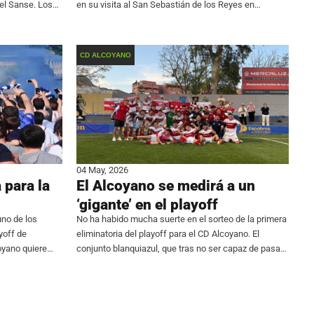
 el Sanse. Los
en su visita al San Sebastián de los Reyes en
de fueron de
Matapiñonera. El conjunto blanquiazul, que viajaba a
tierras
CD ALCOYANO
04 May, 2026
 para la
El Alcoyano se medirá a un
‘gigante’ en el playoff
uno de los
No ha habido mucha suerte en el sorteo de la primera
yoff de
eliminatoria del playoff para el CD Alcoyano. El
oyano quiere
conjunto blanquiazul, que tras no ser capaz de pasar
 nacional y para
del empate en la última jornada liguera ante el colista
ias. La primera
se vio