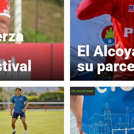
erza
El Alcoy
tival
su parce
CD ALCOYANO