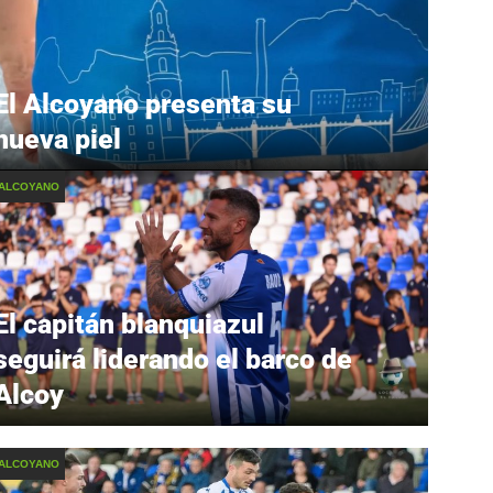
El Alcoyano presenta su
nueva piel
 ALCOYANO
El capitán blanquiazul
seguirá liderando el barco de
Alcoy
 ALCOYANO