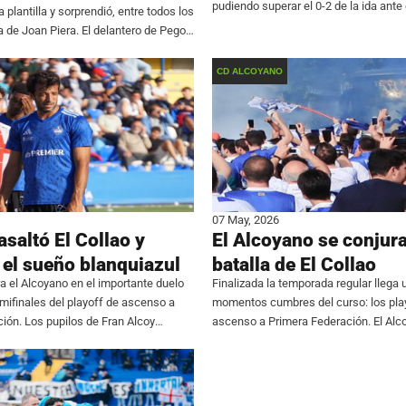
pudiendo superar el 0-2 de la ida ante
a plantilla y sorprendió, entre todos los
blanquiazules, en una temporada don
a de Joan Piera. El delantero de Pego,
menos a más, se toparon
ub blanquiazul la pasada campaña,
CD ALCOYANO
07 May, 2026
asaltó El Collao y
El Alcoyano se conjura
 el sueño blanquiazul
batalla de El Collao
a el Alcoyano en el importante duelo
Finalizada la temporada regular llega 
emifinales del playoff de ascenso a
momentos cumbres del curso: los pla
ión. Los pupilos de Fran Alcoy
ascenso a Primera Federación. El Alc
 meses después, puesto que su última
volver a la tercera categoría del fútbol
fue el pasado
ello tendrá que superar dos eliminator