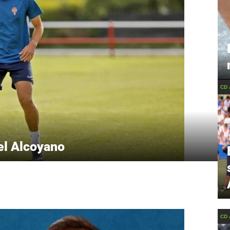
CD
el Alcoyano
CD