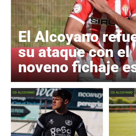
El Alcoyano refu
su ataque con el
noveno fichaje es
CD ALCOYANO
CD ALCOYANO