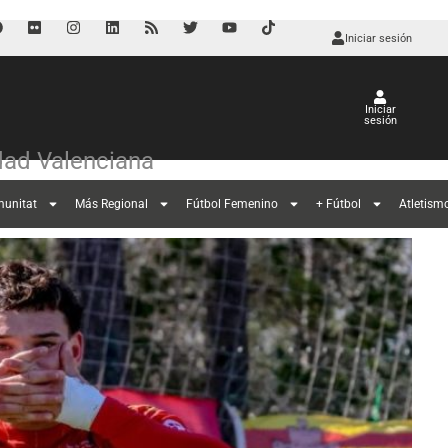
Iniciar sesión
Iniciar
sesión
ad Valenciana
munitat
Más Regional
Fútbol Femenino
+ Fútbol
Atletism