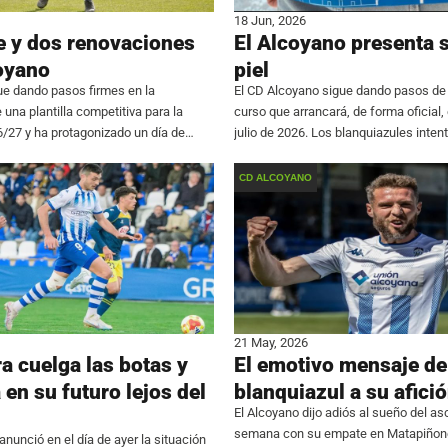
18 Jun, 2026
e y dos renovaciones
El Alcoyano presenta 
coyano
piel
ue dando pasos firmes en la
El CD Alcoyano sigue dando pasos de 
una plantilla competitiva para la
curso que arrancará, de forma oficial,
/27 y ha protagonizado un día de
julio de 2026. Los blanquiazules intent
imientos en el mercado. El conjunto
quedarse a las puertas en la presen
anunciado la incorporación de Javi
cayendo ante el Sanse en
CD ALCOYANO
o de
21 May, 2026
a cuelga las botas y
El emotivo mensaje de
 en su futuro lejos del
blanquiazul a su afici
El Alcoyano dijo adiós al sueño del a
semana con su empate en Matapiñone
anunció en el día de ayer la situación