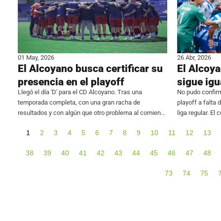
01 May, 2026
26 Abr, 2026
El Alcoyano busca certificar su
El Alcoy
presencia en el playoff
sigue igu
Llegó el día 'D' para el CD Alcoyano. Tras una
No pudo confirm
temporada completa, con una gran racha de
playoff a falta 
resultados y con algún que otro problema al comienzo
liga regular. El
que ya se subsanó, el conjunto blanquiazul se juega
Collao ante un S
1
2
3
4
5
6
7
8
9
10
11
12
13
el todo por el todo
38
39
40
41
42
43
44
45
46
47
48
73
74
75