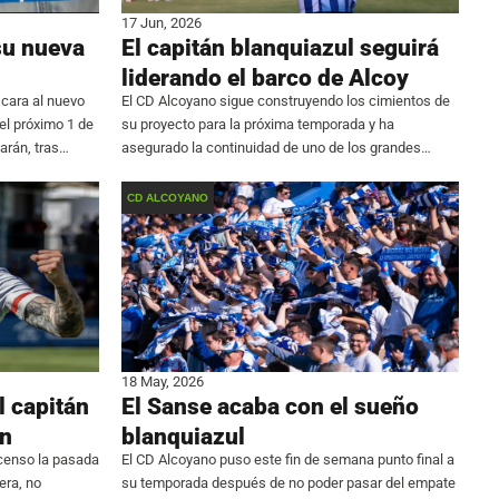
17 Jun, 2026
su nueva
El capitán blanquiazul seguirá
liderando el barco de Alcoy
cara al nuevo
El CD Alcoyano sigue construyendo los cimientos de
 el próximo 1 de
su proyecto para la próxima temporada y ha
arán, tras
asegurado la continuidad de uno de los grandes
te campaña
referentes de la entidad. Raúl González, capitán del
conjunto blanquiazul, ha renovado su contrato y
CD ALCOYANO
continuará
18 May, 2026
l capitán
El Sanse acaba con el sueño
ón
blanquiazul
scenso la pasada
El CD Alcoyano puso este fin de semana punto final a
ra, no
su temporada después de no poder pasar del empate