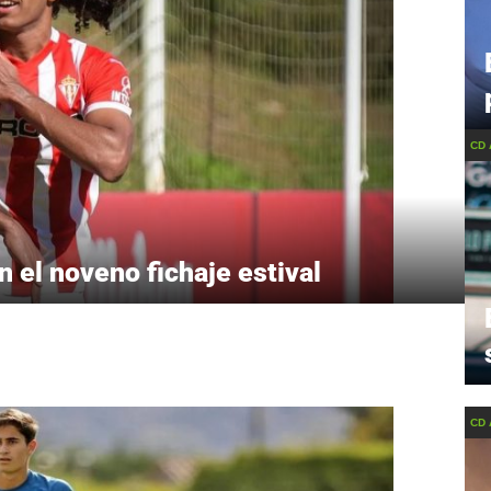
CD
 el noveno fichaje estival
CD