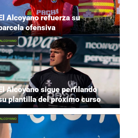
El Alcoyano refuerza su
parcela ofensiva
 ALCOYANO
El Alcoyano sigue perfilando
su plantilla del próximo curso
 ALCOYANO