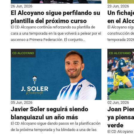
26 Jun, 2026
23 Jun, 2026
El Alcoyano sigue perfilando su
Un fichaj
plantilla del próximo curso
en el Al
El CD Alcoyano continúa reforzando su plantilla de
El Alcoyano sig
cara a una temporada en la que volverá a pelear por el
construcción de 
ascenso a Primera Federación. El conjunto
temporada 2026
blanquiazul ha hecho oficial el fichaje del guardameta
importantes mov
Borja Martí, un viejo conocido de
blanquiazul ha 
CD ALCOYANO
CD ALCOYANO
Mecerreyes, un
05 Jun, 2026
02 Jun, 2026
Javier Soler seguirá siendo
Joan Pier
blanquiazul un año más
ya piensa
El CD Alcoyano sigue dando pasos en la planificación
verde
de la próxima temporada y ha blindado a una de las
El CD Alcoyano 