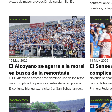
piezas de mayor proyección de su plantilla. El
contractual de l
conjunto blanquiazul ha anunciado la renovación de
nombres, la baj
Javier Soler, que
que llegó al cl
pone fin
CD ALCOYANO
CD ALCOYANO
15 May, 2026
11 May, 2026
El Alcoyano se agarra a la moral
El Sanse 
en busca de la remontada
complica
El CD Alcoyano afronta este domingo uno de los retos
No pudo ser par
más complicados y emocionantes de la temporada.
de ida de las s
El conjunto blanquiazul visitará al San Sebastián de
Primera Federac
los Reyes en el partido de vuelta de la eliminatoria de
cayeron cuatro
ascenso tras caer por
derrota oficial 
CD ALCOYANO
CD ALCOYANO