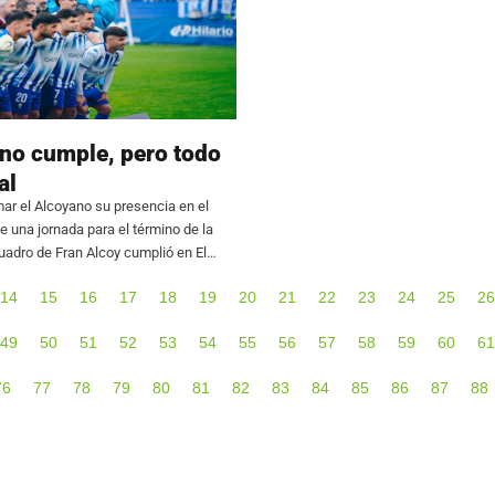
ano cumple, pero todo
al
ar el Alcoyano su presencia en el
de una jornada para el término de la
 cuadro de Fran Alcoy cumplió en El
ant Andreu que llegaba con el título
14
15
16
17
18
19
20
21
22
23
24
25
26
49
50
51
52
53
54
55
56
57
58
59
60
61
76
77
78
79
80
81
82
83
84
85
86
87
88