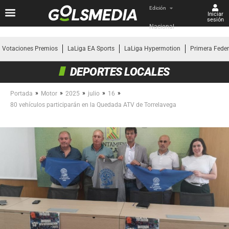
Edición
Iniciar
sesión
Nacional
Votaciones Premios
LaLiga EA Sports
LaLiga Hypermotion
Primera Fede
DEPORTES LOCALES
»
»
»
»
»
Portada
Motor
2025
julio
16
80 vehículos participarán en la Quedada ATV de Torrelavega