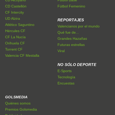
CD Alcoyano
Fútbol Base
CD Castellón
Fútbol Femenino
CF Intercity
UD Alzira
REPORTAJES
Atlético Saguntino
Valencianos por el mundo
Hércules CF
Qué fue de...
CF La Nucía
Grandes Hazañas
Orihuela CF
Futuras estrellas
Torrent CF
Viral
Valencia CF Mestalla
NO SÓLO DEPORTE
E-Sports
Tecnología
Encuestas
GOLSMEDIA
Quiénes somos
Premios Golsmedia