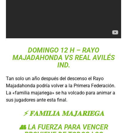
DOMINGO 12 H –
RAYO
MAJADAHONDA
VS
REAL AVILÉS
IND.
Tan solo un año después del descenso el Rayo
Majadahonda podría volver a la Primera Federación.
La «familia majariega» se ha volcado para animar a
sus jugadores ante esta final.
⚡️ 𝐅𝐀𝐌𝐈𝐋𝐈𝐀 𝐌𝐀𝐉𝐀𝐑𝐈𝐄𝐆𝐀
👥 LA FUERZA PARA VENCER