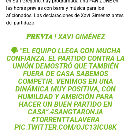
en San Gregorio, hay programada una FAN ZONE en
las horas previas con barra y música para los
aficionados. Las declaraciones de Xavi Giménez antes
del partidazo.
𝐏𝐑𝐄𝐕𝐈𝐀 | XAVI GIMÉNEZ
🗣 “EL EQUIPO LLEGA CON MUCHA
CONFIANZA. EL PARTIDO CONTRA LA
UNIÓN DEMOSTRÓ QUE TAMBIÉN
FUERA DE CASA SABEMOS
COMPETIR. VENIMOS EN UNA
DINÁMICA MUY POSITIVA, CON
HUMILDAD Y AMBICIÓN PARA
HACER UN BUEN PARTIDO EN
CASA”.
#SANGTARONJA
#TORRENTTALAVERA
PIC.TWITTER.COM/OJC13ICU8K