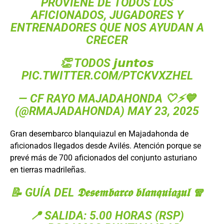
PROVIENE DE TODOS LOS
AFICIONADOS, JUGADORES Y
ENTRENADORES QUE NOS AYUDAN A
CRECER
👏 TODOS 𝙟𝙪𝙣𝙩𝙤𝙨
PIC.TWITTER.COM/PTCKVXZHEL
— CF RAYO MAJADAHONDA 🤍⚡️💙
(@RMAJADAHONDA)
MAY 23, 2025
Gran desembarco blanquiazul en Majadahonda de
aficionados llegados desde Avilés. Atención porque se
prevé más de 700 aficionados del conjunto asturiano
en tierras madrileñas.
📝 GUÍA DEL 𝕯𝖊𝖘𝖊𝖒𝖇𝖆𝖗𝖈𝖔 𝖇𝖑𝖆𝖓𝖖𝖚𝖎𝖆𝖟𝖚𝖑 🧣
📍 SALIDA: 5.00 HORAS (RSP)