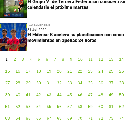
El Grupo VI de Tercera Federación conocerá su
calendario el próximo martes
CD ELDENSE B
31 Jul, 2026
El Eldense B acelera su planificación con cinco
movimientos en apenas 24 horas
1
2
3
4
5
6
7
8
9
10
11
12
13
14
15
16
17
18
19
20
21
22
23
24
25
26
27
28
29
30
31
32
33
34
35
36
37
38
39
40
41
42
43
44
45
46
47
48
49
50
51
52
53
54
55
56
57
58
59
60
61
62
63
64
65
66
67
68
69
70
71
72
73
74