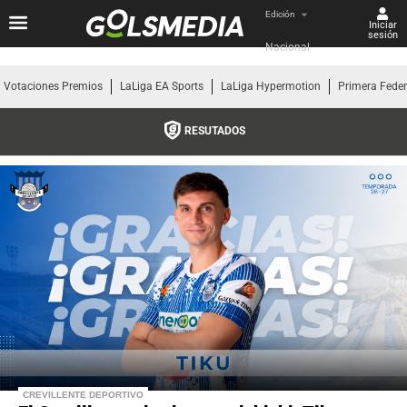
Edición
Iniciar
sesión
Nacional
Votaciones Premios
LaLiga EA Sports
LaLiga Hypermotion
Primera Fede
RESUTADOS
CREVILLENTE DEPORTIVO