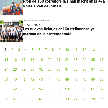
Prop de 150 corredors ja s’han inscrit en la 47a
Volta a Peu de Canals
UD CASTELLONENSE
03 Ago, 2026
Los nuevos fichajes del Castellonense ya
marcan en la pretemporada
1
2
3
4
5
6
7
8
9
10
11
12
13
14
15
16
17
18
19
20
21
22
23
24
25
26
27
28
29
30
31
32
33
34
35
36
37
38
39
40
41
42
43
44
45
46
47
48
49
50
51
52
53
54
55
56
57
58
59
60
61
62
63
64
65
66
67
68
69
70
71
72
73
74