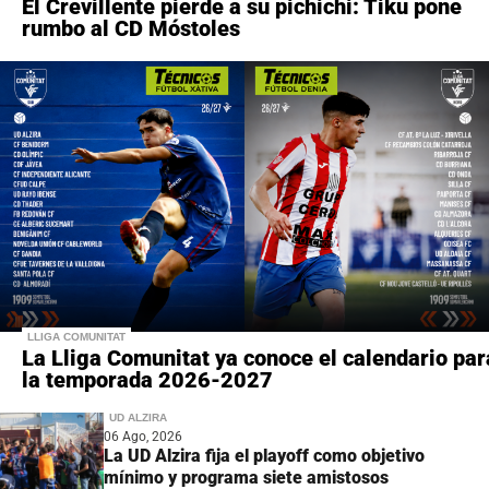
El Crevillente pierde a su pichichi: Tiku pone
rumbo al CD Móstoles
LLIGA COMUNITAT
La Lliga Comunitat ya conoce el calendario par
la temporada 2026-2027
UD ALZIRA
06 Ago, 2026
La UD Alzira fija el playoff como objetivo
mínimo y programa siete amistosos