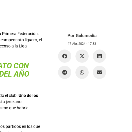
a Primera Federación.
Por Golsmedia
l campeonato liguero, el
17 Abr, 2024 -
17:33
censo a la Liga
ATO CON
 DEL AÑO
do el club.
Uno de los
sta jerezano
ismo que habría
 los partidos en los que