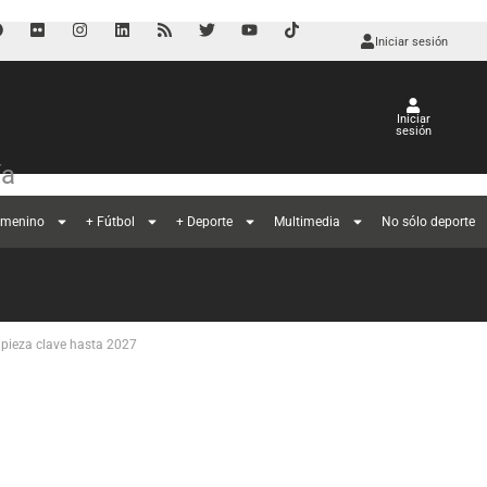
Iniciar sesión
Iniciar
sesión
ía
emenino
+ Fútbol
+ Deporte
Multimedia
No sólo deporte
 pieza clave hasta 2027