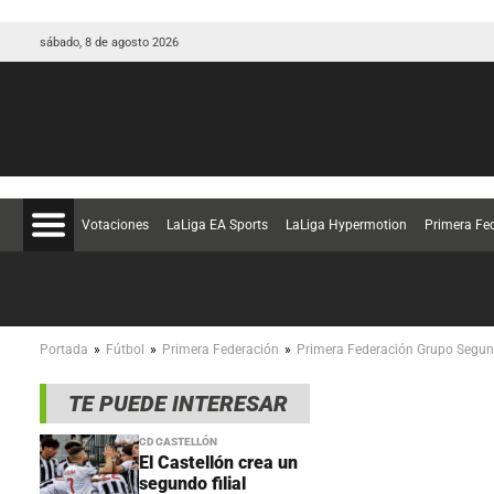
sábado, 8 de agosto 2026
Votaciones
LaLiga EA Sports
LaLiga Hypermotion
Primera Fe
»
»
»
Portada
Fútbol
Primera Federación
Primera Federación Grupo Segu
TE PUEDE INTERESAR
CD CASTELLÓN
El Castellón crea un
segundo filial