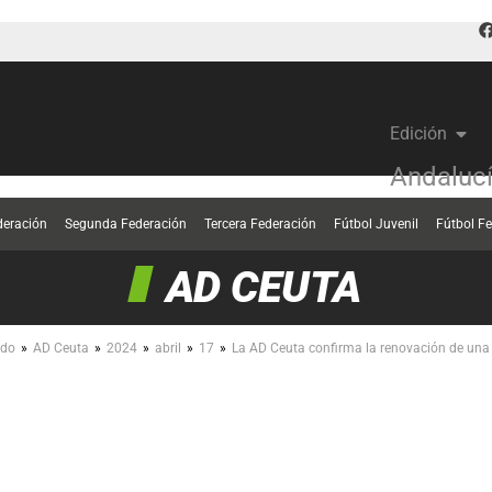
Edición
Andaluc
deración
Segunda Federación
Tercera Federación
Fútbol Juvenil
Fútbol F
AD CEUTA
»
»
»
»
»
ndo
AD Ceuta
2024
abril
17
La AD Ceuta confirma la renovación de una