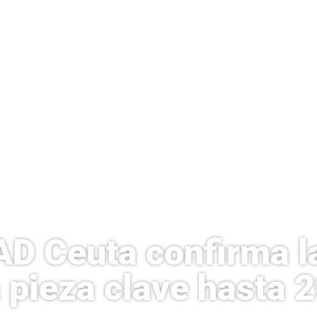
AD Ceuta confirma l
 pieza clave hasta 