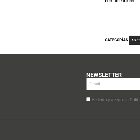
comunicación».
CATEGORÍAS
AD C
NEWSLETTER
He leído y acepto la Polít