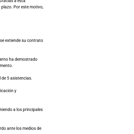
Gracias a esta
 plazo. Por este motivo,
 se extiende su contrato
vierno ha demostrado
omento.
 de 5 asistencias.
icación y
iendo a los principales
erdo ante los medios de