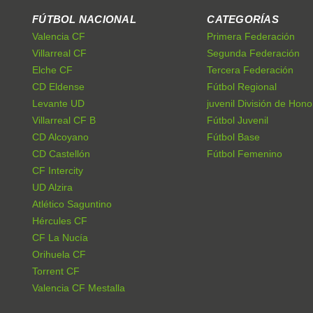
FÚTBOL NACIONAL
CATEGORÍAS
Valencia CF
Primera Federación
Villarreal CF
Segunda Federación
Elche CF
Tercera Federación
CD Eldense
Fútbol Regional
Levante UD
juvenil División de Hono
Villarreal CF B
Fútbol Juvenil
CD Alcoyano
Fútbol Base
CD Castellón
Fútbol Femenino
CF Intercity
UD Alzira
Atlético Saguntino
Hércules CF
CF La Nucía
Orihuela CF
Torrent CF
Valencia CF Mestalla