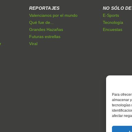
REPORTAJES
NO SÓLO D
Valencianos por el mundo
E-Sports
Qué fue de...
Tecnología
Grandes Hazañas
Encuestas
Futuras estrellas
r
Viral
Para ofrecer
almacenar y/
tecnologías
identificaci
afectar nega