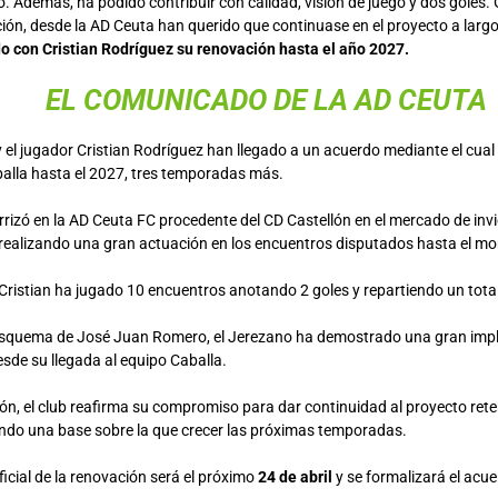
 Además, ha podido contribuir con calidad, visión de juego y dos goles. 
ión, desde la AD Ceuta han querido que continuase en el proyecto a largo
o con Cristian Rodríguez su renovación hasta el año 2027.
EL COMUNICADO DE LA AD CEUTA
 el jugador Cristian Rodríguez han llegado a un acuerdo mediante el cual
balla hasta el 2027, tres temporadas más.
errizó en la AD Ceuta FC procedente del CD Castellón en el mercado de in
 realizando una gran actuación en los encuentros disputados hasta el m
Cristian ha jugado 10 encuentros anotando 2 goles y repartiendo un total
 esquema de José Juan Romero, el Jerezano ha demostrado una gran impl
sde su llegada al equipo Caballa.
n, el club reafirma su compromiso para dar continuidad al proyecto reten
ando una base sobre la que crecer las próximas temporadas.
icial de la renovación será el próximo
24 de abril
y se formalizará el acu