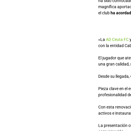
ha sido convocado.
magnífica aportac
el club
ha acordad
«La
AD Ceuta FC
y
con la entidad Ca
El jugador que at
una gran calidad,
Desde su llegada, 
Pieza clave en el
profesionalidad de
Con esta renovació
activos e instaur
La presentación of