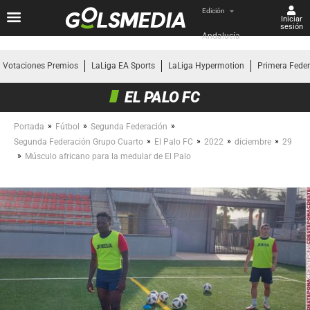
Edición
Iniciar
sesión
Andalucía
Votaciones Premios
LaLiga EA Sports
LaLiga Hypermotion
Primera Fede
EL PALO FC
»
»
»
Portada
Fútbol
Segunda Federación
»
»
»
»
Segunda Federación Grupo Cuarto
El Palo FC
2022
diciembre
29
»
Músculo africano para la medular de El Palo