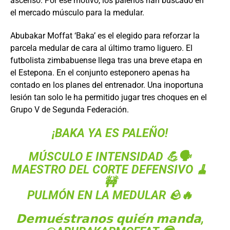
ascenso. Por ese motivo, los paleños han buscado en
el mercado músculo para la medular.
Abubakar Moffat ‘Baka’ es el elegido para reforzar la
parcela medular de cara al último tramo liguero. El
futbolista zimbabuense llega tras una breve etapa en
el Estepona. En el conjunto esteponero apenas ha
contado en los planes del entrenador. Una inoportuna
lesión tan solo le ha permitido jugar tres choques en el
Grupo V de Segunda Federación.
¡BAKA YA ES PALEÑO!
MÚSCULO E INTENSIDAD 💪🗣️
MAESTRO DEL CORTE DEFENSIVO 🧹
🚧
PULMÓN EN LA MEDULAR 🪨🔥
𝗗𝗲𝗺𝘂𝗲́𝘀𝘁𝗿𝗮𝗻𝗼𝘀 𝗾𝘂𝗶𝗲́𝗻 𝗺𝗮𝗻𝗱𝗮,