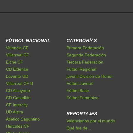
FÚTBOL NACIONAL
CATEGORÍAS
Valencia CF
Primera Federación
Villarreal CF
Segunda Federación
Elche CF
Tercera Federación
CD Eldense
Fútbol Regional
Levante UD
juvenil División de Honor
Villarreal CF B
Fútbol Juvenil
CD Alcoyano
Fútbol Base
CD Castellón
Fútbol Femenino
CF Intercity
UD Alzira
REPORTAJES
Atlético Saguntino
Valencianos por el mundo
Hércules CF
Qué fue de...