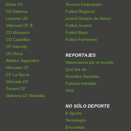
Elche CF
Tercera Federación
CD Eldense
Fútbol Regional
Levante UD
juvenil División de Honor
Villarreal CF B
Fútbol Juvenil
CD Alcoyano
Fútbol Base
CD Castellón
Fútbol Femenino
CF Intercity
UD Alzira
REPORTAJES
Atlético Saguntino
Valencianos por el mundo
Hércules CF
Qué fue de...
CF La Nucía
Grandes Hazañas
Orihuela CF
Futuras estrellas
Torrent CF
Viral
Valencia CF Mestalla
NO SÓLO DEPORTE
E-Sports
Tecnología
Encuestas