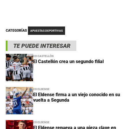
CATEGORÍAS
APUESTAS DEPORTIVAS
TE PUEDE INTERESAR
CD CASTELLÓN
El Castellón crea un segundo filial
CD ELDENSE
El Eldense firma a un viejo conocido en su
vuelta a Segunda
CD ELDENSE
El Eldense renueva a una pieza clave en