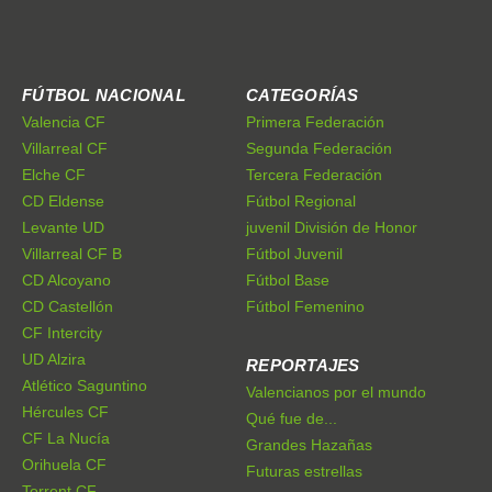
FÚTBOL NACIONAL
CATEGORÍAS
Valencia CF
Primera Federación
Villarreal CF
Segunda Federación
Elche CF
Tercera Federación
CD Eldense
Fútbol Regional
Levante UD
juvenil División de Honor
Villarreal CF B
Fútbol Juvenil
CD Alcoyano
Fútbol Base
CD Castellón
Fútbol Femenino
CF Intercity
UD Alzira
REPORTAJES
Atlético Saguntino
Valencianos por el mundo
Hércules CF
Qué fue de...
CF La Nucía
Grandes Hazañas
Orihuela CF
Futuras estrellas
Torrent CF