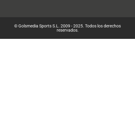
© Golsmedia Sports S.L. 2009 - 2025. Todos los derechos
reservados.