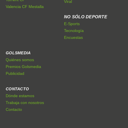
Viral
Valencia CF Mestalla
NO SÓLO DEPORTE
E-Sports
Tecnología
Encuestas
GOLSMEDIA
Quiénes somos
Premios Golsmedia
Publicidad
CONTACTO
Dónde estamos
Trabaja con nosotros
Contacto