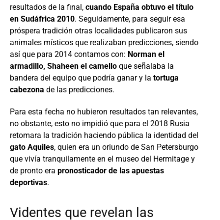
resultados de la final,
cuando España obtuvo el título
en Sudáfrica 2010
. Seguidamente, para seguir esa
próspera tradición otras localidades publicaron sus
animales místicos que realizaban predicciones, siendo
así que para 2014 contamos con:
Norman el
armadillo, Shaheen el camello
que señalaba la
bandera del equipo que podría ganar y la
tortuga
cabezona
de las predicciones.
Para esta fecha no hubieron resultados tan relevantes,
no obstante, esto no impidió que para el 2018 Rusia
retomara la tradición haciendo pública la identidad del
gato Aquiles
, quien era un oriundo de San Petersburgo
que vivía tranquilamente en el museo del Hermitage y
de pronto era
pronosticador de las apuestas
deportivas
.
Videntes que revelan las