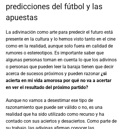
predicciones del fútbol y las
apuestas
La adivinación como arte para predecir el futuro está
presente en la cultura y lo hemos visto tanto en el cine
como en la realidad, aunque solo fuera en calidad de
rumores o estereotipos. Es importante saber que
algunas personas toman en cuenta lo que los adivinos
o personas que pueden leer la baraja tienen que decir
acerca de sucesos próximos y pueden razonar
¿si
acierta en mi vida amorosa por qué no va a acertar
en ver el resultado del próximo partido?
Aunque no vamos a desestimar ese tipo de
razonamiento que puede ser válido o no, es una
realidad que ha sido utilizado como recurso y ha
contado con sus aciertos y desaciertos. Como parte de
su trabajo, las adivinas afirman conocer las