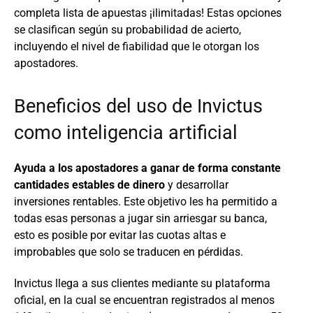
completa lista de apuestas ¡ilimitadas! Estas opciones
se clasifican según su probabilidad de acierto,
incluyendo el nivel de fiabilidad que le otorgan los
apostadores.
Beneficios del uso de Invictus
como inteligencia artificial
Ayuda a los apostadores a ganar de forma constante
cantidades estables de dinero
y desarrollar
inversiones rentables. Este objetivo les ha permitido a
todas esas personas a jugar sin arriesgar su banca,
esto es posible por evitar las cuotas altas e
improbables que solo se traducen en pérdidas.
Invictus llega a sus clientes mediante su plataforma
oficial, en la cual se encuentran registrados al menos