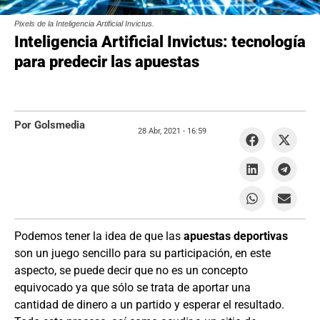
Pixels de la Inteligencia Artificial Invictus.
Inteligencia Artificial Invictus: tecnología
para predecir las apuestas
Por Golsmedia
28 Abr, 2021 -
16:59
Podemos tener la idea de que las
apuestas deportivas
son un juego sencillo para su participación, en este
aspecto, se puede decir que no es un concepto
equivocado ya que sólo se trata de aportar una
cantidad de dinero a un partido y esperar el resultado.