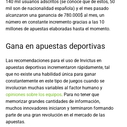
140 mil usuarios adscritos (se conoce que de estos, 50
mil son de nacionalidad española) y el mes pasado
alcanzaron una ganancia de 780.000$ al mes, un
número en constante incremento gracias a las 10
millones de apuestas elaboradas hasta el momento.
Gana en apuestas deportivas
Las recomendaciones para el uso de Invictus en
apuestas deportivas incrementaron rápidamente, tal
que no existe una habilidad única para ganar
constantemente en este tipo de juegos cuando se
involucran muchas variables al factor humano y
opiniones sobre los equipos
. Para no tener que
memorizar grandes cantidades de información,
muchos innovadores iniciaron y terminaron formando
parte de una gran revolución en el mercado de las
apuestas.