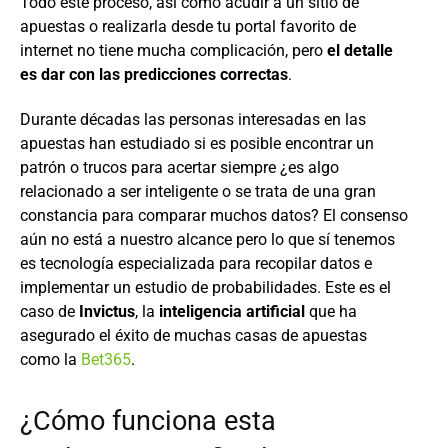
Todo este proceso, así como acudir a un sitio de
apuestas o realizarla desde tu portal favorito de
internet no tiene mucha complicación, pero
el detalle
es dar con las predicciones correctas
.
Durante décadas las personas interesadas en las
apuestas han estudiado si es posible encontrar un
patrón o trucos para acertar siempre ¿es algo
relacionado a ser inteligente o se trata de una gran
constancia para comparar muchos datos? El consenso
aún no está a nuestro alcance pero lo que sí tenemos
es tecnología especializada para recopilar datos e
implementar un estudio de probabilidades. Este es el
caso de
Invictus
, la
inteligencia artificial
que ha
asegurado el éxito de muchas casas de apuestas
como la
Bet365
.
¿Cómo funciona esta