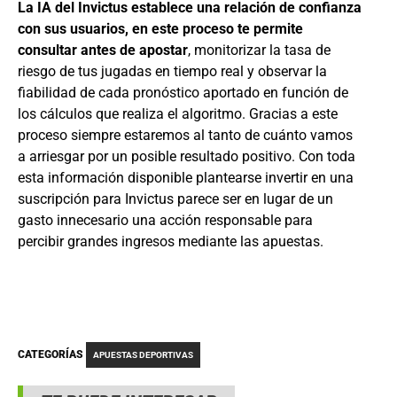
La IA del Invictus establece una relación de confianza
con sus usuarios, en este proceso te permite
consultar antes de apostar
, monitorizar la tasa de
riesgo de tus jugadas en tiempo real y observar la
fiabilidad de cada pronóstico aportado en función de
los cálculos que realiza el algoritmo. Gracias a este
proceso siempre estaremos al tanto de cuánto vamos
a arriesgar por un posible resultado positivo. Con toda
esta información disponible plantearse invertir en una
suscripción para Invictus parece ser en lugar de un
gasto innecesario una acción responsable para
percibir grandes ingresos mediante las apuestas.
CATEGORÍAS
APUESTAS DEPORTIVAS