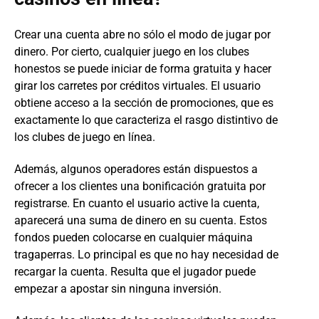
Crear una cuenta abre no sólo el modo de jugar por
dinero. Por cierto, cualquier juego en los clubes
honestos se puede iniciar de forma gratuita y hacer
girar los carretes por créditos virtuales. El usuario
obtiene acceso a la sección de promociones, que es
exactamente lo que caracteriza el rasgo distintivo de
los clubes de juego en línea.
Además, algunos operadores están dispuestos a
ofrecer a los clientes una bonificación gratuita por
registrarse. En cuanto el usuario active la cuenta,
aparecerá una suma de dinero en su cuenta. Estos
fondos pueden colocarse en cualquier máquina
tragaperras. Lo principal es que no hay necesidad de
recargar la cuenta. Resulta que el jugador puede
empezar a apostar sin ninguna inversión.