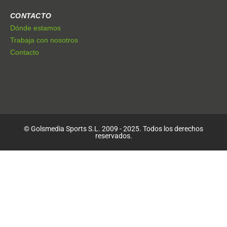
CONTACTO
Dónde estamos
Trabaja con nosotros
Contacto
© Golsmedia Sports S.L. 2009 - 2025. Todos los derechos
reservados.