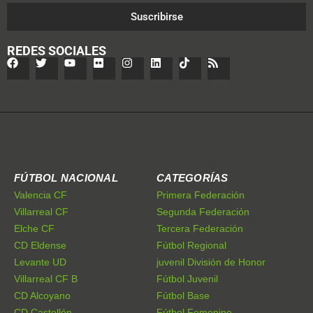
Suscribirse
REDES SOCIALES
FÚTBOL NACIONAL
CATEGORÍAS
Valencia CF
Primera Federación
Villarreal CF
Segunda Federación
Elche CF
Tercera Federación
CD Eldense
Fútbol Regional
Levante UD
juvenil División de Honor
Villarreal CF B
Fútbol Juvenil
CD Alcoyano
Fútbol Base
CD Castellón
Fútbol Femenino