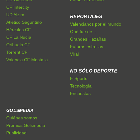
CF Intercity
UD Alzira
REPORTAJES
Atlético Saguntino
Valencianos por el mundo
Hércules CF
Qué fue de...
CF La Nucía
Grandes Hazañas
Orihuela CF
Futuras estrellas
Torrent CF
Viral
Valencia CF Mestalla
NO SÓLO DEPORTE
E-Sports
Tecnología
Encuestas
GOLSMEDIA
Quiénes somos
Premios Golsmedia
Publicidad