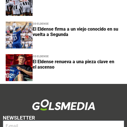
CD ELDENSE
El Eldense firma a un viejo conocido en su
vuelta a Segunda
CD ELDENSE
El Eldense renueva a una pieza clave en
el ascenso
NEWSLETTER