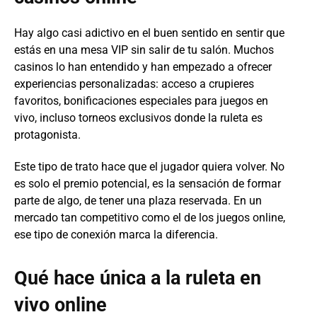
Hay algo casi adictivo en el buen sentido en sentir que
estás en una mesa VIP sin salir de tu salón. Muchos
casinos lo han entendido y han empezado a ofrecer
experiencias personalizadas: acceso a crupieres
favoritos, bonificaciones especiales para juegos en
vivo, incluso torneos exclusivos donde la ruleta es
protagonista.
Este tipo de trato hace que el jugador quiera volver. No
es solo el premio potencial, es la sensación de formar
parte de algo, de tener una plaza reservada. En un
mercado tan competitivo como el de los juegos online,
ese tipo de conexión marca la diferencia.
Qué hace única a la ruleta en
vivo online