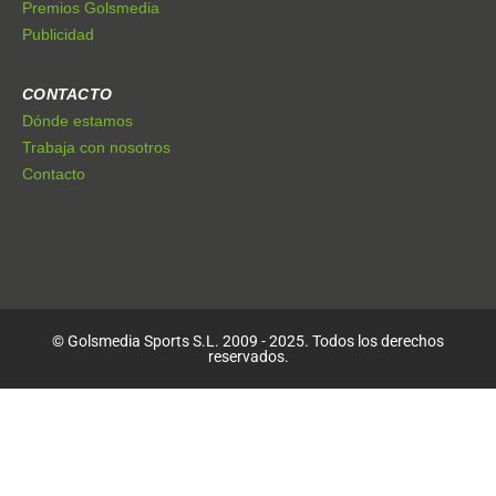
Premios Golsmedia
Publicidad
CONTACTO
Dónde estamos
Trabaja con nosotros
Contacto
© Golsmedia Sports S.L. 2009 - 2025. Todos los derechos
reservados.