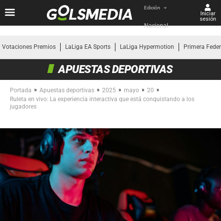
Edición
Iniciar
sesión
Nacional
Votaciones Premios
LaLiga EA Sports
LaLiga Hypermotion
Primera Fede
APUESTAS DEPORTIVAS
»
»
»
»
»
Portada
Apuestas deportivas
2025
mayo
20
Ruleta en vivo: La experiencia interactiva que está conquistando a los
jugadores