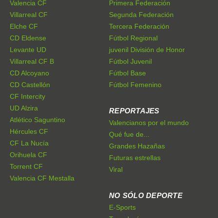
Valencia CF
Primera Federación
Villarreal CF
Segunda Federación
Elche CF
Tercera Federación
CD Eldense
Fútbol Regional
Levante UD
juvenil División de Honor
Villarreal CF B
Fútbol Juvenil
CD Alcoyano
Fútbol Base
CD Castellón
Fútbol Femenino
CF Intercity
UD Alzira
REPORTAJES
Atlético Saguntino
Valencianos por el mundo
Hércules CF
Qué fue de...
CF La Nucía
Grandes Hazañas
Orihuela CF
Futuras estrellas
Torrent CF
Viral
Valencia CF Mestalla
NO SÓLO DEPORTE
E-Sports