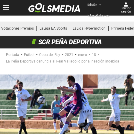
Edición
Iniciar
sesión
Islas Baleares
Votaciones Premios
LaLiga EA Sports
LaLiga Hypermotion
Primera Fede
SCR PEÑA DEPORTIVA
»
»
»
»
»
»
Portada
Fútbol
Copa del Rey
2021
enero
18
La Peña Deportiva denuncia al Real Valladolid por alineación indebida