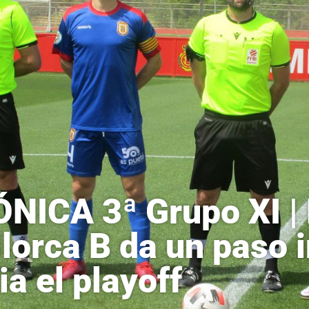
NICA 3ª Grupo XI |
lorca B da un paso 
ia el playoff