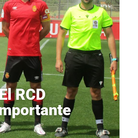
 El RCD
importante