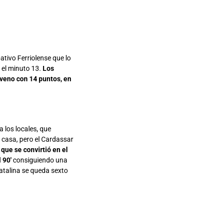
tivo Ferriolense que lo
 el minuto 13.
Los
oveno con 14 puntos, en
 los locales, que
n casa, pero el Cardassar
que se convirtió en el
 90′
consiguiendo una
atalina se queda sexto