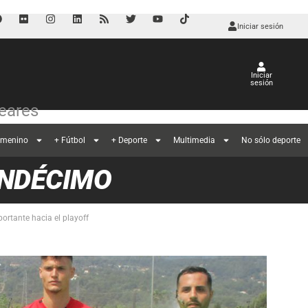
Iniciar sesión
Iniciar
sesión
leares
emenino
+ Fútbol
+ Deporte
Multimedia
No sólo deporte
UNDÉCIMO
ortante hacia el playoff