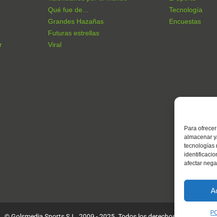
Qué fue de...
Tecnología
Grandes Hazañas
Encuestas
Futuras estrellas
r
Viral
Para ofrecer
almacenar y/
tecnologías
identificaci
afectar nega
A
P
© Golsmedia Sports S.L. 2009 - 2025. Todos los derechos reservados.