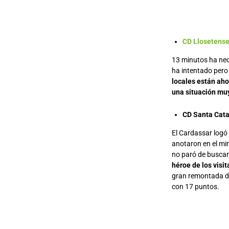
CD Llosetens
13 minutos ha nec
ha intentado pero 
locales están aho
una situación mu
CD Santa Cata
El Cardassar logó 
anotaron en el min
no paró de buscar 
héroe de los visi
gran remontada de
con 17 puntos.