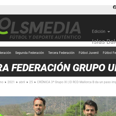
Edición
Islas Ba
deración
Segunda Federación
Tercera Federación
Fútbol Juvenil
Fútbol F
RA FEDERACIÓN GRUPO 
»
»
»
»
imo
2021
abril
25
CRÓNICA 3ª Grupo XI | El RCD Mallorca B da un paso imp