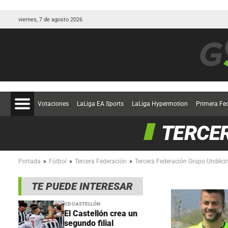
viernes, 7 de agosto 2026
Votaciones
LaLiga EA Sports
LaLiga Hypermotion
Primera Fe
TERCE
»
»
»
Portada
Fútbol
Tercera Federación
Tercera Federación Grupo Undéc
TE PUEDE INTERESAR
CD CASTELLÓN
El Castellón crea un
segundo filial