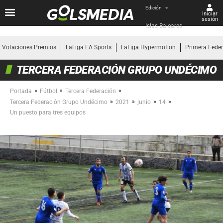
Edición
Iniciar
sesión
Islas Baleares
Votaciones Premios
LaLiga EA Sports
LaLiga Hypermotion
Primera Fede
TERCERA FEDERACIÓN GRUPO UNDÉCIMO
»
»
»
Portada
Fútbol
Tercera Federación
»
»
»
»
Tercera Federación Grupo Undécimo
2021
junio
14
Un puesto para tres equipos