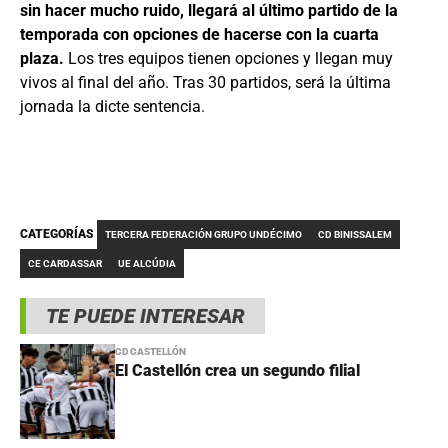
sin hacer mucho ruido, llegará al último partido de la
temporada con opciones de hacerse con la cuarta
plaza.
Los tres equipos tienen opciones y llegan muy
vivos al final del año. Tras 30 partidos, será la última
jornada la dicte sentencia.
CATEGORÍAS
TERCERA FEDERACIÓN GRUPO UNDÉCIMO
CD BINISSALEM
CE CARDASSAR
UE ALCÚDIA
TE PUEDE INTERESAR
CD CASTELLÓN
El Castellón crea un segundo filial