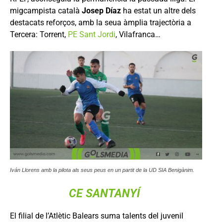
migcampista català
Josep Díaz
ha estat un altre dels
destacats reforços, amb la seua àmplia trajectòria a
Tercera: Torrent,
PE Sant Jordi
, Vilafranca…
Iván Llorens amb la pilota als seus peus en un partit de la UD SIA Benigànim.
CE SANTANYÍ
El filial de l’Atlètic Balears suma talents del juvenil