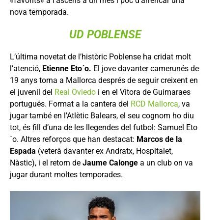
«favorits» a l’ascens a un mes i poc d’arrencar una
nova temporada.
UD POBLENSE
L’última novetat de l’històric Poblense ha cridat molt
l’atenció,
Etienne Eto´o.
El jove davanter camerunés de
19 anys torna a Mallorca després de seguir creixent en
el juvenil del
Real Oviedo
i en el Vitora de Guimaraes
portugués. Format a la cantera del
RCD Mallorca
, va
jugar també en l’Atlètic Balears, el seu cognom ho diu
tot, és fill d’una de les llegendes del futbol: Samuel Eto
´o. Altres reforços que han destacat:
Marcos de la
Espada
(veterà davanter ex Andratx, Hospitalet,
Nàstic), i el retorn de
Jaume Calonge
a un club on va
jugar durant moltes temporades.