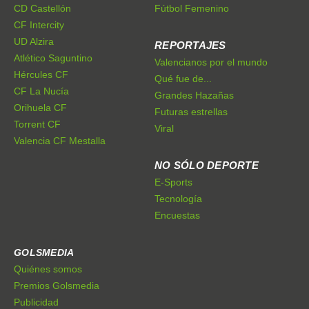
CD Castellón
Fútbol Femenino
CF Intercity
UD Alzira
REPORTAJES
Atlético Saguntino
Valencianos por el mundo
Hércules CF
Qué fue de...
CF La Nucía
Grandes Hazañas
Orihuela CF
Futuras estrellas
Torrent CF
Viral
Valencia CF Mestalla
NO SÓLO DEPORTE
E-Sports
Tecnología
Encuestas
GOLSMEDIA
Quiénes somos
Premios Golsmedia
Publicidad