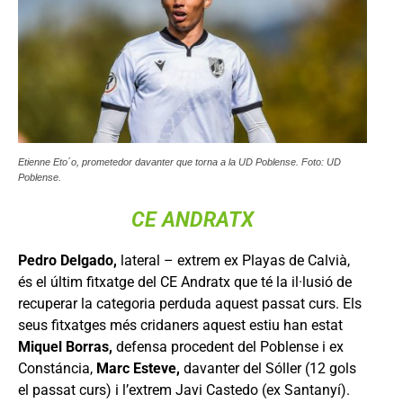
Etienne Eto´o, prometedor davanter que torna a la UD Poblense. Foto: UD
Poblense.
CE ANDRATX
Pedro Delgado,
lateral – extrem ex Playas de Calvià,
és el últim fitxatge del CE Andratx que té la il·lusió de
recuperar la categoria perduda aquest passat curs. Els
seus fitxatges més cridaners aquest estiu han estat
Miquel Borras,
defensa procedent del Poblense i ex
Constáncia,
Marc Esteve,
davanter del Sóller (12 gols
el passat curs) i l’extrem Javi Castedo (ex Santanyí).