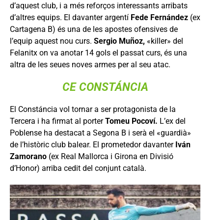
d’aquest club, i a més reforços interessants arribats
d’altres equips. El davanter argentí
Fede Fernández
(ex
Cartagena B) és una de les apostes ofensives de
l’equip aquest nou curs.
Sergio Muñoz,
«killer» del
Felanitx on va anotar 14 gols el passat curs, és una
altra de les seues noves armes per al seu atac.
CE CONSTÁNCIA
El Constáncia vol tornar a ser protagonista de la
Tercera i ha firmat al porter
Tomeu Pocoví.
L’ex del
Poblense ha destacat a Segona B i serà el «guardià»
de l’històric club balear. El prometedor davanter
Iván
Zamorano
(ex Real Mallorca i Girona en Divisió
d’Honor) arriba cedit del conjunt català.