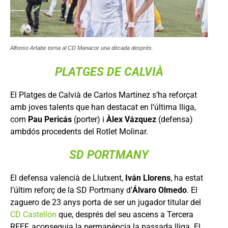
Alfonso Artabe torna al CD Manacor una dècada després.
PLATGES DE CALVIÀ
El Platges de Calvià de Carlos Martínez s’ha reforçat
amb joves talents que han destacat en l’última lliga,
com
Pau Pericás
(porter) i
Àlex Vázquez
(defensa)
ambdós procedents del Rotlet Molinar.
SD PORTMANY
El defensa valencià de Llutxent,
Iván Llorens
, ha estat
l’últim reforç de la SD Portmany d’
Álvaro Olmedo
. El
zaguero de 23 anys porta de ser un jugador titular del
CD Castellón
que, després del seu ascens a Tercera
RFEF, aconseguia la permanència la passada lliga. El