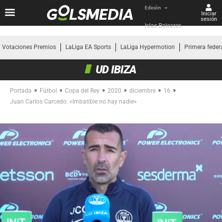
Edición
Iniciar
sesión
Islas Baleares
Votaciones Premios
LaLiga EA Sports
LaLiga Hypermotion
Primera feder
UD IBIZA
»
»
»
»
»
»
Portada
Fútbol
Copa del Rey
2020
diciembre
16
Juan Carlos Carcedo: «Imbatible no hay nadie»