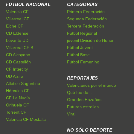
FÚTBOL NACIONAL
CATEGORÍAS
Valencia CF
Primera Federación
Villarreal CF
Segunda Federación
Elche CF
Tercera Federación
CD Eldense
Fútbol Regional
Levante UD
juvenil División de Honor
Villarreal CF B
Fútbol Juvenil
CD Alcoyano
Fútbol Base
CD Castellón
Fútbol Femenino
CF Intercity
UD Alzira
REPORTAJES
Atlético Saguntino
Valencianos por el mundo
Hércules CF
Qué fue de...
CF La Nucía
Grandes Hazañas
Orihuela CF
Futuras estrellas
Torrent CF
Viral
Valencia CF Mestalla
NO SÓLO DEPORTE