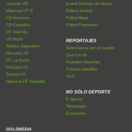
Levante UD
juvenil División de Honor
Villarreal CF B
Fútbol Juvenil
CD Alcoyano
Fútbol Base
CD Castellón
Fútbol Femenino
CF Intercity
UD Alzira
REPORTAJES
Atlético Saguntino
Valencianos por el mundo
Hércules CF
Qué fue de...
CF La Nucía
Grandes Hazañas
Orihuela CF
Futuras estrellas
Torrent CF
Viral
Valencia CF Mestalla
NO SÓLO DEPORTE
E-Sports
Tecnología
Encuestas
GOLSMEDIA