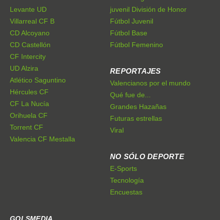
Levante UD
juvenil División de Honor
Villarreal CF B
Fútbol Juvenil
CD Alcoyano
Fútbol Base
CD Castellón
Fútbol Femenino
CF Intercity
UD Alzira
REPORTAJES
Atlético Saguntino
Valencianos por el mundo
Hércules CF
Qué fue de...
CF La Nucía
Grandes Hazañas
Orihuela CF
Futuras estrellas
Torrent CF
Viral
Valencia CF Mestalla
NO SÓLO DEPORTE
E-Sports
Tecnología
Encuestas
GOLSMEDIA