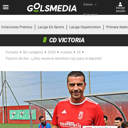
Edición
Iniciar
sesión
Canarias
Votaciones Premios
LaLiga EA Sports
LaLiga Hypermotion
Primera feder
CD VICTORIA
»
»
»
»
»
Portada
Sin categoría
2020
octubre
29
Patricio de Ara: «¿Sólo existe el semáforo rojo para el deporte?