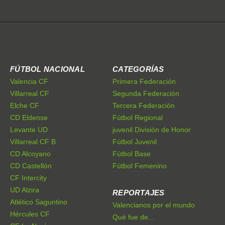
FÚTBOL NACIONAL
CATEGORÍAS
Valencia CF
Primera Federación
Villarreal CF
Segunda Federación
Elche CF
Tercera Federación
CD Eldense
Fútbol Regional
Levante UD
juvenil División de Honor
Villarreal CF B
Fútbol Juvenil
CD Alcoyano
Fútbol Base
CD Castellón
Fútbol Femenino
CF Intercity
UD Alzira
REPORTAJES
Atlético Saguntino
Valencianos por el mundo
Hércules CF
Qué fue de...