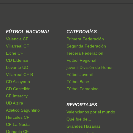
FÚTBOL NACIONAL
CATEGORÍAS
Valencia CF
Primera Federación
Villarreal CF
Segunda Federación
Elche CF
Tercera Federación
CD Eldense
Fútbol Regional
Levante UD
juvenil División de Honor
Villarreal CF B
Fútbol Juvenil
CD Alcoyano
Fútbol Base
CD Castellón
Fútbol Femenino
CF Intercity
UD Alzira
REPORTAJES
Atlético Saguntino
Valencianos por el mundo
Hércules CF
Qué fue de...
CF La Nucía
Grandes Hazañas
Orihuela CF