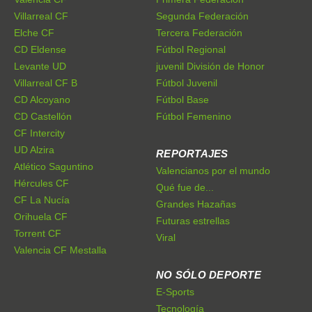
Villarreal CF
Segunda Federación
Elche CF
Tercera Federación
CD Eldense
Fútbol Regional
Levante UD
juvenil División de Honor
Villarreal CF B
Fútbol Juvenil
CD Alcoyano
Fútbol Base
CD Castellón
Fútbol Femenino
CF Intercity
UD Alzira
REPORTAJES
Atlético Saguntino
Valencianos por el mundo
Hércules CF
Qué fue de...
CF La Nucía
Grandes Hazañas
Orihuela CF
Futuras estrellas
Torrent CF
Viral
Valencia CF Mestalla
NO SÓLO DEPORTE
E-Sports
Tecnología