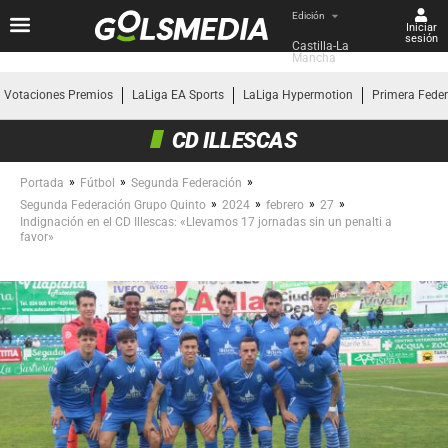
Edición
Iniciar
sesión
Castilla-La 
Mancha
Votaciones Premios
LaLiga EA Sports
LaLiga Hypermotion
Primera Fede
CD ILLESCAS
»
»
»
Portada
Fútbol
Segunda Federación
»
»
»
»
Segunda Federación Grupo Quinto
2024
febrero
27
Indignación en el CD Illescas: «Llevamos 17 jornadas sin un penalti a
favor»