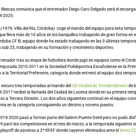
 Illescas comunica que el entrenador Diego Caro Delgado será el encargado
4-2025.
/1979, Villa del Río, Córdoba) coge el mando del equipo para esta tempo
que lleva más de 10 años en los banquillos trabajando de gran forma en e
rdoba CF B, equipo donde ha estado trabajando en las 3 últimas tempora
sub 23, trabajando en su formación y crecimiento deportivo.
renador tras su etapa de futbolista donde jugó en equipos como el Córdo
temporada 2010-2011 en la Sociedad Polideportiva Escañolense en la Prim
 a la Territorial Preferente, categoría donde entrenó al equipo dos temp
lí, estuvo tres temporadas al mando del
UD Ciudad de Torredonjimeno
de l
-2017 recibió la llamada del Ciudad de Lucena donde en su primera tem
so a Tercera División. Los dos años siguientes continuó en el equipo con
rma en la categoría consiguiendo un décimo y noveno puesto.
019-2020 pasó a formar parte del Salerm Puente Genil pero no pudo disf
9 paró las competiciones en el mes de marzo, a la temporada siguiente si
 playoff de ascenso a 2ª RFEF donde cayeron eliminados ante el
Xerez C