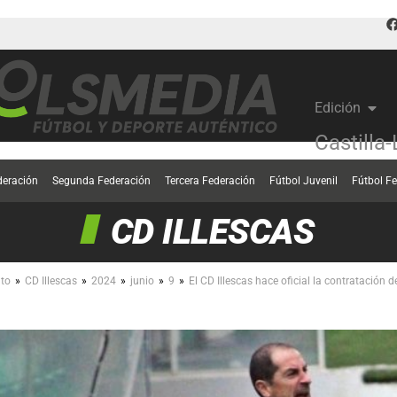
Edición
Castilla
deración
Segunda Federación
Tercera Federación
Fútbol Juvenil
Fútbol F
CD ILLESCAS
»
»
»
»
»
to
CD Illescas
2024
junio
9
El CD Illescas hace oficial la contratación 