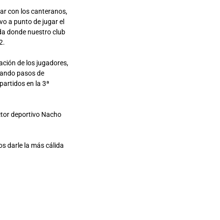
ajar con los canteranos,
o a punto de jugar el
da donde nuestro club
2.
ción de los jugadores,
dando pasos de
partidos en la 3ª
ector deportivo Nacho
os darle la más cálida