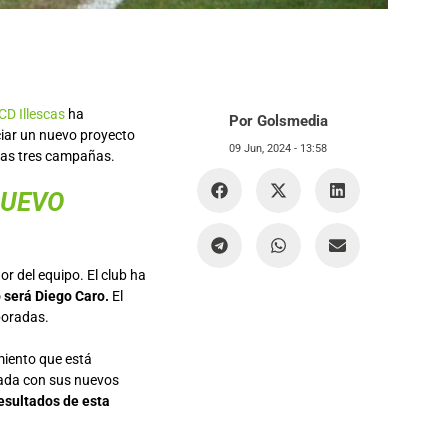
CD Illescas
ha
Por Golsmedia
ciar un nuevo proyecto
09 Jun, 2024 -
13:58
imas tres campañas.
NUEVO
r del equipo. El club ha
o será Diego Caro.
El
poradas.
miento que está
rada con sus nuevos
esultados de esta