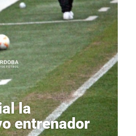
al la
vo entrenador