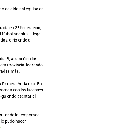
 de dirigir al equipo en
rada en 2ª Federación,
l fútbol andaluz. Llega
das, dirigiendo a
ba B, arrancó en los
era Provincial logrando
oradas más.
a Primera Andaluza. En
porada con los lucenses
siguiendo asentar al
rutar de la temporada
 lo pudo hacer
D
.