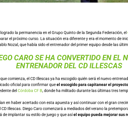
logrado la permanencia en el Grupo Quinto de la Segunda Federación, el
rar el próximo curso. La situación era diferente y era el momento de ini
Pablo Nozal, que había sido el entrenador del primer equipo desde las últ
EGO CARO SE HA CONVERTIDO EN EL 
ENTRENADOR DEL CD ILLESCAS
que comienza, el CD Illescas ya ha escogido quién será el nuevo entrenado
cado oficial para confirmar que
el escogido para capitanear el proyect
edente del
Córdoba CF B
, donde ha militado durante las últimas tres tem
ían en haber acertado con esta apuesta y así continuar con el gran creci
 CD Illescas. Diego Caro comenzará a mediados del verano la pretempo
á de implantar su estilo de juego y que así
el equipo pueda mejorar sus r