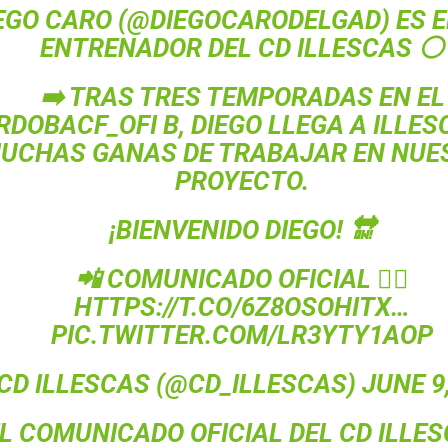
EGO CARO (
@DIEGOCARODELGAD
) ES 
ENTRENADOR DEL CD ILLESCAS ⚪️
➡️ TRAS TRES TEMPORADAS EN EL
RDOBACF_OFI
B, DIEGO LLEGA A ILLE
UCHAS GANAS DE TRABAJAR EN NUE
PROYECTO.
¡BIENVENIDO DIEGO! 🔛
📲 COMUNICADO OFICIAL 👇🏻
HTTPS://T.CO/6Z8OSOHITX
…
PIC.TWITTER.COM/LR3YTY1AOP
CD ILLESCAS (@CD_ILLESCAS)
JUNE 9
L COMUNICADO OFICIAL DEL CD ILLE