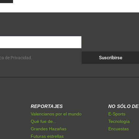
Suscribirse
ica de Privacidad.
REPORTAJES
NO SÓLO D
Valencianos por el mundo
E-Sports
Qué fue de...
Tecnología
Grandes Hazañas
Encuestas
Futuras estrellas