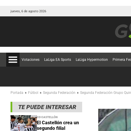
jueves, 6 de agosto 2026
Votaciones
LaLiga EA Sports
LaLiga Hypermotion
Primera Fe
»
»
»
Portada
Fútbol
Segunda Federación
Segunda Federación Grupo Quin
TE PUEDE INTERESAR
CD CASTELLÓN
El Castellón crea un
segundo filial