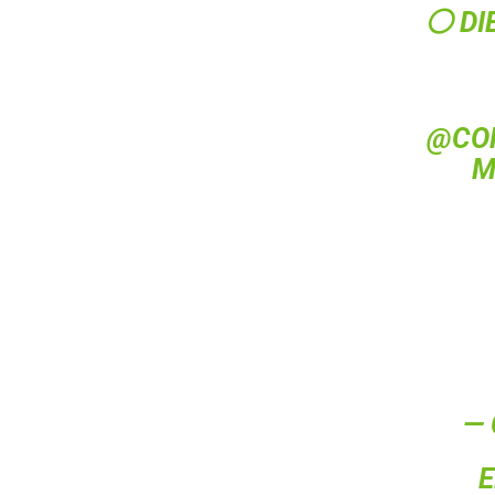
⚪️ DI
@CO
M
— 
E