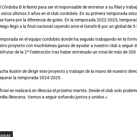
el Córdoba B le llamó para ser el responsable de entrenar a su filial y trab
 estos últimos 3 años en el club cordobés. En su primera temporada estuv
e fuera por la diferencia de goles. En la temporada 2022-2023, tempora
Diego llegó a la final nacional cayendo ante el Getafe B por un global de 3-
temporada en el equipo cordobés donde ha seguido trabajando en la forma
stro proyecto con muchísimas ganas de ayudar a nuestro club a seguir 
isfrutar de la 2ª Federación tras haber entrenado un total de más de 200 
cha ilusión de dirigir este proyecto y trabajar de la mano de nuestro dir
reparar la temporada 2024-2025.
icial se realizará en Illescas el próximo martes. Desde el club solo podem
milia Illescana. Vamos a seguir soñando juntos y unidos.»
LLESCAS