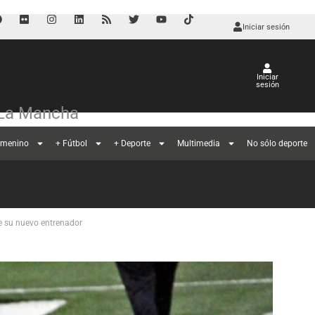
Iniciar sesión
Iniciar
sesión
-La Mancha
emenino
+ Fútbol
+ Deporte
Multimedia
No sólo deporte
de su nuevo entrenador