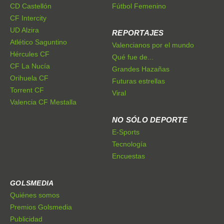
CD Castellón
Fútbol Femenino
CF Intercity
UD Alzira
REPORTAJES
Atlético Saguntino
Valencianos por el mundo
Hércules CF
Qué fue de...
CF La Nucía
Grandes Hazañas
Orihuela CF
Futuras estrellas
Torrent CF
Viral
Valencia CF Mestalla
NO SÓLO DEPORTE
E-Sports
Tecnología
Encuestas
GOLSMEDIA
Quiénes somos
Premios Golsmedia
Publicidad