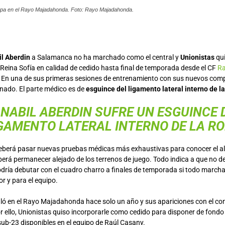
tapa en el Rayo Majadahonda. Foto: Rayo Majadahonda.
l Aberdin
a Salamanca no ha marchado como el central y
Unionistas
qui
 Reina Sofía en calidad de cedido hasta final de temporada desde el CF
R
. En una de sus primeras sesiones de entrenamiento con sus nuevos com
onado. El parte médico es de
esguince del ligamento lateral interno de la
NABIL ABERDIN SUFRE UN ESGUINCE 
GAMENTO LATERAL INTERNO DE LA RO
eberá pasar nuevas pruebas médicas más exhaustivas para conocer el alc
erá permanecer alejado de los terrenos de juego. Todo indica a que no d
odría debutar con el cuadro charro a finales de temporada si todo march
or y para el equipo.
aló en el Rayo Majadahonda hace solo un año y sus apariciones con el co
 ello, Unionistas quiso incorporarle como cedido para disponer de fondo 
sub-23 disponibles en el equipo de Raúl Casany.