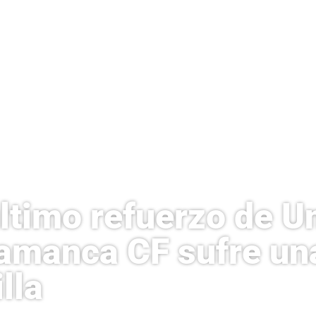
último refuerzo de U
amanca CF sufre una
lla