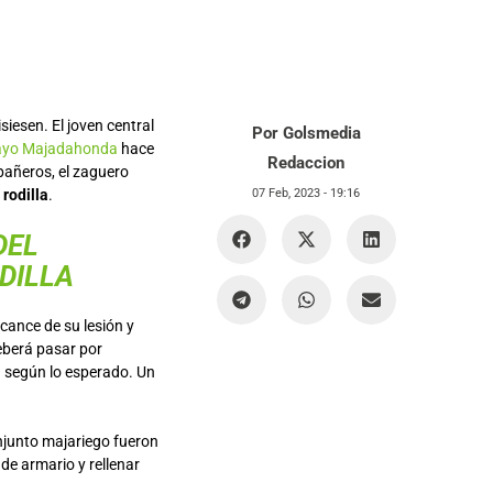
siesen. El joven central
Por Golsmedia
ayo Majadahonda
hace
Redaccion
pañeros, el zaguero
 rodilla
.
07 Feb, 2023 -
19:16
DEL
DILLA
ance de su lesión y
eberá pasar por
a según lo esperado. Un
njunto majariego fueron
de armario y rellenar