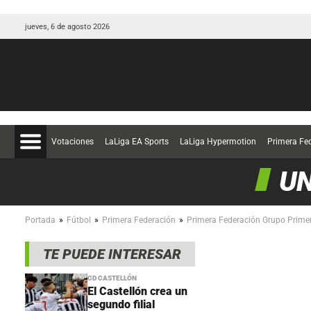
jueves, 6 de agosto 2026
Votaciones
LaLiga EA Sports
LaLiga Hypermotion
Primera Fe
UN
»
»
»
Portada
Fútbol
Primera Federación
Primera Federación Grupo Prime
TE PUEDE INTERESAR
CD CASTELLÓN
El Castellón crea un
segundo filial