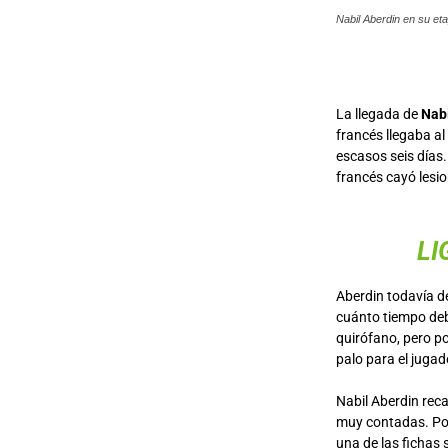
Nabil Aberdin en su e
La llegada de
Nabi
francés llegaba al
escasos seis días
francés cayó lesi
LI
Aberdin todavía d
cuánto tiempo deb
quirófano, pero p
palo para el jugad
Nabil Aberdin rec
muy contadas. Por
una de las fichas 