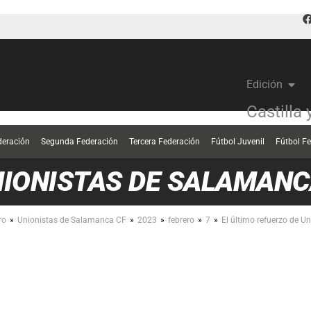
Edición
Castilla
deración
Segunda Federación
Tercera Federación
Fútbol Juvenil
Fútbol F
IONISTAS DE SALAMANC
»
»
»
»
»
ro
Unionistas de Salamanca CF
2023
febrero
7
El último refuerzo de U