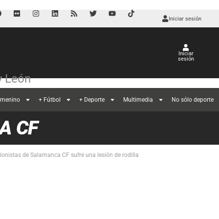
Iniciar sesión
Iniciar
sesión
 y León
emenino
+ Fútbol
+ Deporte
Multimedia
No sólo deporte
A CF
nionistas de Salamanca CF sufre una lesión de rodilla