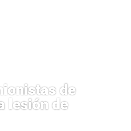
nionistas de
 lesión de