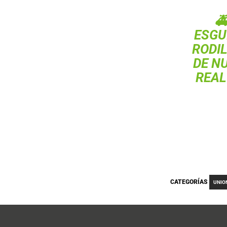

ESGU
RODI
DE N
REAL
CATEGORÍAS
UNIO