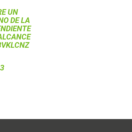
RE UN
NO DE LA
ENDIENTE
 ALCANCE
8VKLCNZ
23