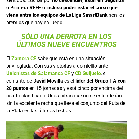
sentidos. Luchar por
no descender, estar en Segunda
o Primera RFEF o incluso poder estar el curso que
viene entre los equipos de LaLiga SmartBank
son los
premios que hay en juego.
SÓLO UNA DERROTA EN LOS
ÚLTIMOS NUEVE ENCUENTROS
El
Zamora CF
sabe que está en una situación
privilegiada. Con sus victorias a domicilio ante
Unionistas de Salamanca CF
y
CD Guijuelo
, el
conjunto de
David Movilla
es el
líder del
Grupo I-A con
28 puntos
en 15 jornadas y está cinco por encima del
cuarto clasificado. Unas cifras que no se entenderían
sin la excelente racha que lleva el conjunto del Ruta de
la Plata en las últimas fechas.