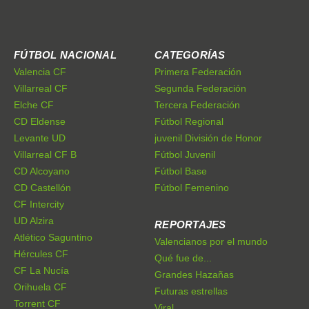
FÚTBOL NACIONAL
CATEGORÍAS
Valencia CF
Primera Federación
Villarreal CF
Segunda Federación
Elche CF
Tercera Federación
CD Eldense
Fútbol Regional
Levante UD
juvenil División de Honor
Villarreal CF B
Fútbol Juvenil
CD Alcoyano
Fútbol Base
CD Castellón
Fútbol Femenino
CF Intercity
UD Alzira
REPORTAJES
Atlético Saguntino
Valencianos por el mundo
Hércules CF
Qué fue de...
CF La Nucía
Grandes Hazañas
Orihuela CF
Futuras estrellas
Torrent CF
Viral