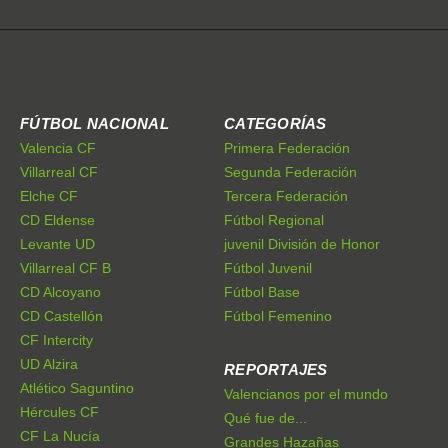
FÚTBOL NACIONAL
CATEGORÍAS
Valencia CF
Primera Federación
Villarreal CF
Segunda Federación
Elche CF
Tercera Federación
CD Eldense
Fútbol Regional
Levante UD
juvenil División de Honor
Villarreal CF B
Fútbol Juvenil
CD Alcoyano
Fútbol Base
CD Castellón
Fútbol Femenino
CF Intercity
UD Alzira
REPORTAJES
Atlético Saguntino
Valencianos por el mundo
Hércules CF
Qué fue de...
CF La Nucía
Grandes Hazañas