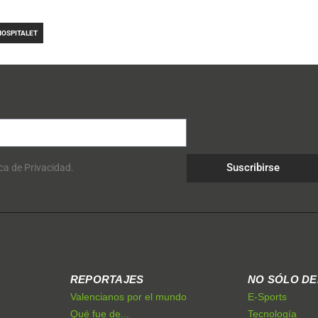
HOSPITALET
Suscribirse
ica de Privacidad.
REPORTAJES
NO SÓLO D
Valencianos por el mundo
E-Sports
Qué fue de...
Tecnología