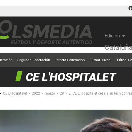
Edición
Cataluñ
deración
Segunda Federación
Tercera Federación
Fútbol Juvenil
Fútbol F
CE L'HOSPITALET
»
»
»
»
»
CE L'Hospitalet
2022
marzo
29
El CE L´Hospitalet cesa a su técnico t