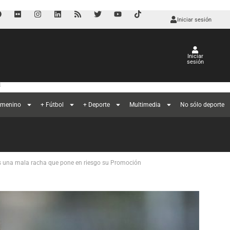
Iniciar sesión
Iniciar
sesión
a
emenino
+ Fútbol
+ Deporte
Multimedia
No sólo deporte
ras una mala racha que pone en riesgo su Promoción