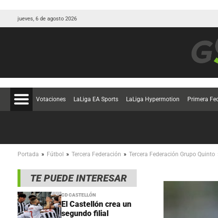
jueves, 6 de agosto 2026
Votaciones
LaLiga EA Sports
LaLiga Hypermotion
Primera Fe
»
»
»
Portada
Fútbol
Tercera Federación
Tercera Federación Grupo Quinto
TE PUEDE INTERESAR
CD CASTELLÓN
El Castellón crea un
segundo filial