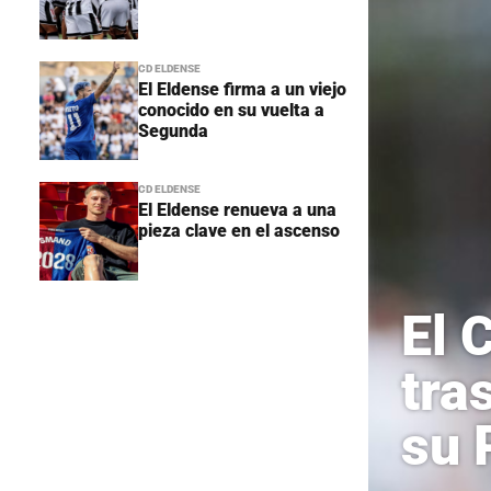
CD ELDENSE
El Eldense firma a un viejo
conocido en su vuelta a
Segunda
CD ELDENSE
El Eldense renueva a una
pieza clave en el ascenso
El 
tra
su 