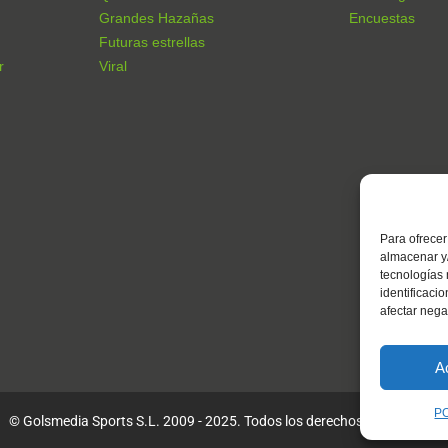
Grandes Hazañas
Encuestas
Futuras estrellas
r
Viral
Para ofrecer
almacenar y/
tecnologías
identificaci
afectar nega
A
P
© Golsmedia Sports S.L. 2009 - 2025. Todos los derechos reservados.