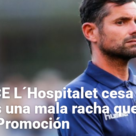
CE L´Hospitalet cesa
s una mala racha qu
Promoción