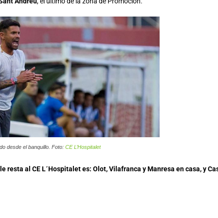
 Sant Andreu
, el último de la zona de Promoción.
ndo desde el banquillo. Foto:
CE L’Hospitalet
le resta al CE L´Hospitalet es: Olot, Vilafranca y Manresa en casa, y Ca