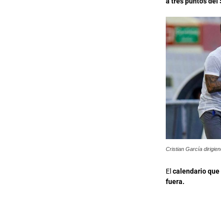
a tres puntos del
Cristian García dirigie
El
calendario que 
fuera.