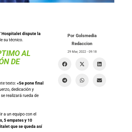
´Hospitalet dispute la
Por Golsmedia
e su técnico.
Redaccion
PTIMO AL
29 Mar, 2022 -
09:18
ÓN DE
nte texto:
«Se pone final
erzo, dedicación y
 se realizará rueda de
ir a un equipo con el
as, 5 empates y 10
italet que se queda así