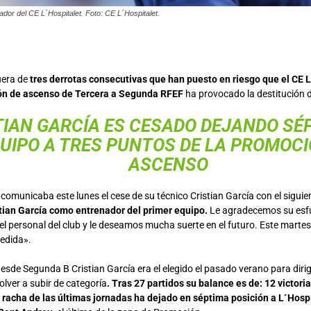
ador del CE L´Hospitalet. Foto: CE L´Hospitalet.
uera de
tres derrotas consecutivas que han puesto en riesgo que el CE L
n de ascenso de Tercera a Segunda RFEF
ha provocado la destitución d
TIAN GARCÍA ES CESADO DEJANDO SÉ
UIPO A TRES PUNTOS DE LA PROMOCI
ASCENSO
 comunicaba este lunes el cese de su técnico Cristian García con el siguie
stian García como entrenador del primer equipo.
Le agradecemos su esfu
el personal del club y le deseamos mucha suerte en el futuro. Este martes
edida».
esde Segunda B Cristian García era el elegido el pasado verano para dirig
volver a subir de categoría
. Tras 27 partidos su balance es de: 12 victori
 racha de las últimas jornadas ha dejado en séptima posición a L´Hosp