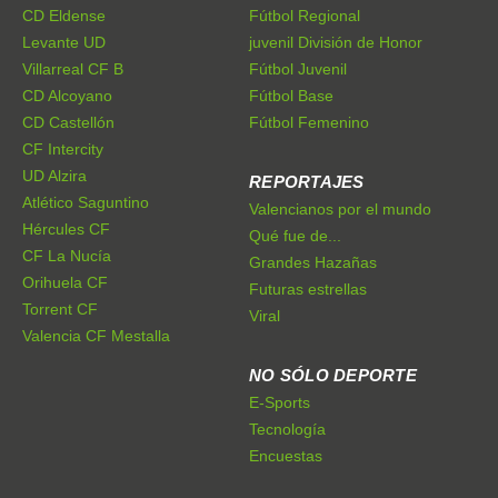
CD Eldense
Fútbol Regional
Levante UD
juvenil División de Honor
Villarreal CF B
Fútbol Juvenil
CD Alcoyano
Fútbol Base
CD Castellón
Fútbol Femenino
CF Intercity
UD Alzira
REPORTAJES
Atlético Saguntino
Valencianos por el mundo
Hércules CF
Qué fue de...
CF La Nucía
Grandes Hazañas
Orihuela CF
Futuras estrellas
Torrent CF
Viral
Valencia CF Mestalla
NO SÓLO DEPORTE
E-Sports
Tecnología
Encuestas