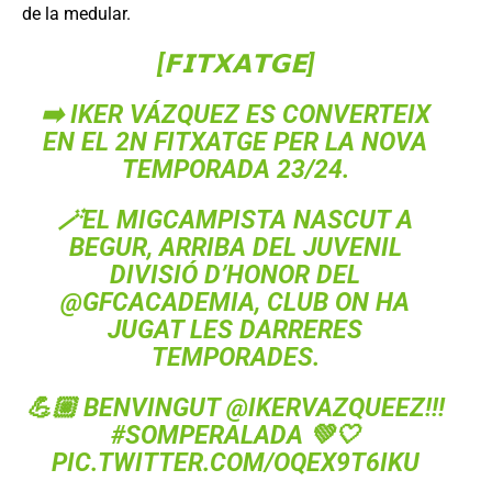
de la medular.
[𝗙𝗜𝗧𝗫𝗔𝗧𝗚𝗘]
➡️ IKER VÁZQUEZ ES CONVERTEIX
EN EL 2N FITXATGE PER LA NOVA
TEMPORADA 23/24.
🪄EL MIGCAMPISTA NASCUT A
BEGUR, ARRIBA DEL JUVENIL
DIVISIÓ D’HONOR DEL
@GFCACADEMIA
, CLUB ON HA
JUGAT LES DARRERES
TEMPORADES.
💪🏼 BENVINGUT
@IKERVAZQUEEZ
!!!
#SOMPERALADA
💚🤍
PIC.TWITTER.COM/OQEX9T6IKU