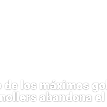
 de los máximos go
nollers abandona el