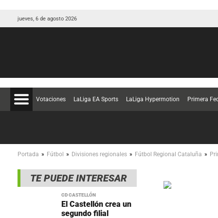
jueves, 6 de agosto 2026
Votaciones
LaLiga EA Sports
LaLiga Hypermotion
Primera Fe
»
»
»
»
Portada
Fútbol
Divisiones regionales
Fútbol Regional Cataluña
Pr
TE PUEDE INTERESAR
CD CASTELLÓN
El Castellón crea un
segundo filial