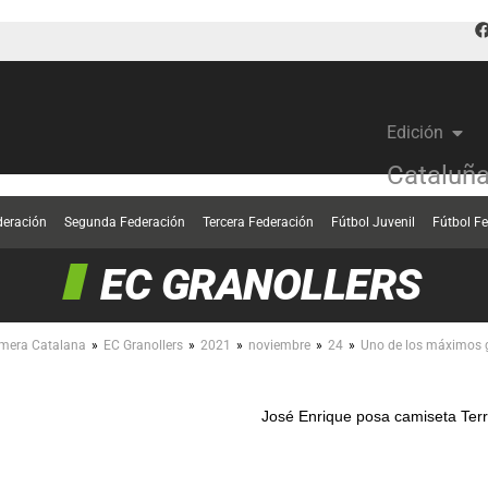
Edición
Cataluñ
deración
Segunda Federación
Tercera Federación
Fútbol Juvenil
Fútbol F
EC GRANOLLERS
»
»
»
»
»
imera Catalana
EC Granollers
2021
noviembre
24
Uno de los máximos g