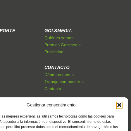
EPORTE
GOLSMEDIA
Quiénes somos
Premios Golsmedia
Publicidad
CONTACTO
Dónde estamos
Trabaja con nosotros
Contacto
Gestionar consentimiento
 las mejores experiencias, utilizamos tecnologías como las cookies para
o acceder a la información del dispositivo. El consentimiento de estas
 nos permitirá procesar datos como el comportamiento de navegación o las