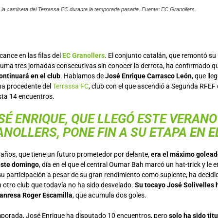
 la camiseta del Terrassa FC durante la temporada pasada. Fuente: EC Granollers.
cance en las filas del
EC Granollers
. El conjunto catalán, que remontó su
y suma tres jornadas consecutivas sin conocer la derrota, ha confirmado 
ontinuará en el club
. Hablamos de
José Enrique Carrasco León
, que lle
na procedente del
Terrassa FC
, club con el que ascendió a Segunda RFEF
sta 14 encuentros.
SÉ ENRIQUE, QUE LLEGÓ ESTE VERANO
NOLLERS, PONE FIN A SU ETAPA EN E
 años, que tiene un futuro prometedor por delante,
era el máximo goleado
 este domingo
, día en el que el central Oumar Bah marcó un hat-trick y le
u participación a pesar de su gran rendimiento como suplente, ha decid
 otro club que todavía no ha sido desvelado.
Su tocayo José Solivelles 
Manresa Roger Escamilla
, que acumula dos goles.
mporada, José Enrique ha disputado 10 encuentros, pero
solo ha sido tit