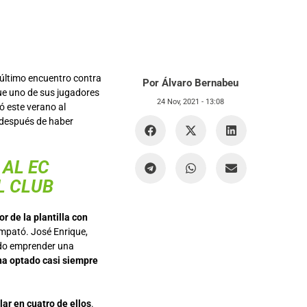
 último encuentro contra
Por Álvaro Bernabeu
que uno de sus jugadores
24 Nov, 2021 -
13:08
gó este verano al
 después de haber
 AL EC
L CLUB
r de la plantilla con
 empató. José Enrique,
ido emprender una
ha optado casi siempre
ular en cuatro de ellos
.