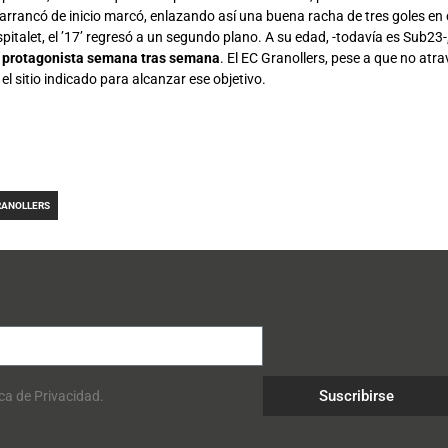
arrancó de inicio marcó, enlazando así una buena racha de tres goles en 
ospitalet, el ’17’ regresó a un segundo plano. A su edad, -todavía es Sub23-
er protagonista semana tras semana
. El EC Granollers, pese a que no at
 el sitio indicado para alcanzar ese objetivo.
RANOLLERS
Suscribirse
ica de Privacidad.