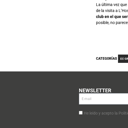
La última vez que 
de la visita a L’H
club en el que s
posible, no parece
CATEGORÍAS
EC G
NEWSLETTER
He leído y acepto la Polít