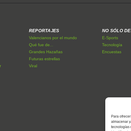
REPORTAJES
NO SÓLO D
Valencianos por el mundo
E-Sports
Qué fue de...
Tecnología
Grandes Hazañas
Encuestas
Futuras estrellas
r
Viral
Para ofrecer
almacenar y/
tecnologías