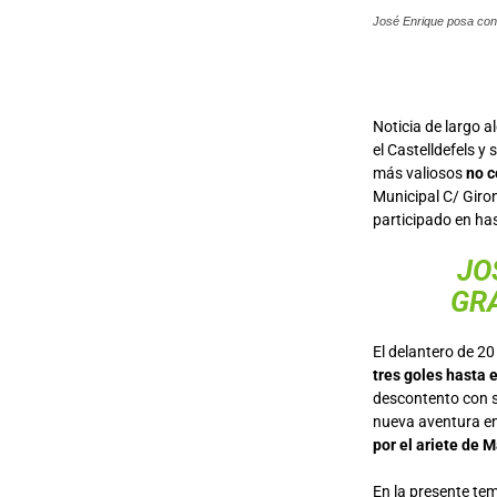
José Enrique posa con
Noticia de largo al
el Castelldefels 
más valiosos
no c
Municipal C/ Giro
participado en ha
JO
GRA
El delantero de 20
tres goles hasta
descontento con s
nueva aventura en
por el ariete de 
En la presente te