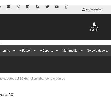
Iniciar sesión
Iniciar
sesión
a
emenino
+ Fútbol
+ Deporte
Multimedia
No sólo deporte
oleadores del EC Granollers abandona el equipo