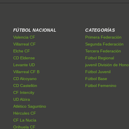
FÚTBOL NACIONAL
CATEGORÍAS
Valencia CF
Primera Federación
Villarreal CF
Segunda Federación
Elche CF
Tercera Federación
CD Eldense
Fútbol Regional
Levante UD
juvenil División de Hono
Villarreal CF B
Fútbol Juvenil
CD Alcoyano
Fútbol Base
CD Castellón
Fútbol Femenino
CF Intercity
UD Alzira
Atlético Saguntino
Hércules CF
CF La Nucía
Orihuela CF