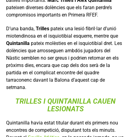
baixes importants.
Marc Trilles i Álex Quintanilla
pateixen diverses dolències que els faran perdre’s
compromisos importants en Primera RFEF.
D’una banda,
Trilles
pateix una lesió fibril·lar d’unió
miotendinosa en el isquiotibial esquerre, mentre que
Quintanilla
pateix molèsties en el isquiotibial dret. Les
dolències que arrosseguen ambdós jugadors del
Nàstic semblen no ser greus i podrien retornar en els
pròxims dies, encara que cap dels dos serà de la
partida en el complicat encontre del quadre
tarraconenc davant la Balona d’aquest cap de
setmana.
TRILLES I QUINTANILLA CAUEN
LESIONATS
Quintanilla havia estat titular durant els primers nou
encontres de competició, disputant tots els minuts.