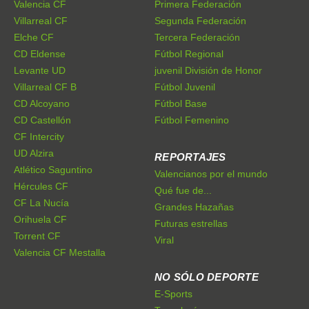
Valencia CF
Primera Federación
Villarreal CF
Segunda Federación
Elche CF
Tercera Federación
CD Eldense
Fútbol Regional
Levante UD
juvenil División de Honor
Villarreal CF B
Fútbol Juvenil
CD Alcoyano
Fútbol Base
CD Castellón
Fútbol Femenino
CF Intercity
UD Alzira
REPORTAJES
Atlético Saguntino
Valencianos por el mundo
Hércules CF
Qué fue de...
CF La Nucía
Grandes Hazañas
Orihuela CF
Futuras estrellas
Torrent CF
Viral
Valencia CF Mestalla
NO SÓLO DEPORTE
E-Sports