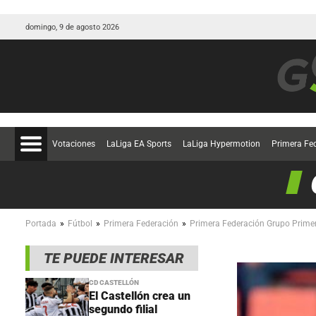
domingo, 9 de agosto 2026
Votaciones
LaLiga EA Sports
LaLiga Hypermotion
Primera Fe
»
»
»
Portada
Fútbol
Primera Federación
Primera Federación Grupo Prime
TE PUEDE INTERESAR
CD CASTELLÓN
El Castellón crea un
segundo filial