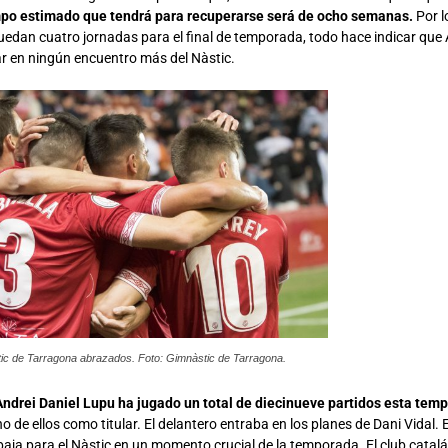
mpo estimado que tendrá para recuperarse será de ocho semanas.
Por l
uedan cuatro jornadas para el final de temporada, todo hace indicar que 
ar en ningún encuentro más del Nàstic.
ic de Tarragona abrazados. Foto: Gimnàstic de Tarragona.
ndrei Daniel Lupu ha jugado un total de diecinueve partidos esta tem
o de ellos como titular. El delantero entraba en los planes de Dani Vidal.
aja para el Nàstic en un momento crucial de la temporada. El club catalá