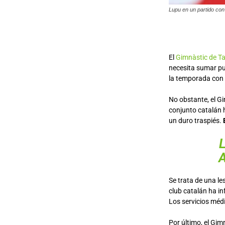
Lupu en un partido con
El
Gimnàstic de T
necesita sumar pun
la temporada con 
No obstante, el G
conjunto catalán h
un duro traspiés.
Se trata de una le
club catalán ha 
Los servicios méd
Por último, el Gim