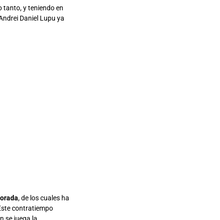
o tanto, y teniendo en
Andrei Daniel Lupu ya
porada
, de los cuales ha
 Este contratiempo
n se juega la