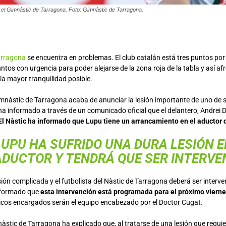
 el Gimnàstic de Tarragona. Foto: Gimnàstic de Tarragona.
arragona
se encuentra en problemas. El club catalán está tres puntos po
tos con urgencia para poder alejarse de la zona roja de la tabla y así afr
la mayor tranquilidad posible.
imnàstic de Tarragona acaba de anunciar la lesión importante de uno de s
a informado a través de un comunicado oficial que el delantero, Andrei D
El Nàstic ha informado que Lupu tiene un arrancamiento en el aductor 
LUPU HA SUFRIDO UNA DURA LESIÓN E
ADUCTOR Y TENDRÁ QUE SER INTERVE
sión complicada y el futbolista del Nàstic de Tarragona deberá ser interv
informado que
esta intervención está programada para el próximo viernes
icos encargados serán el equipo encabezado por el Doctor Cugat.
nàstic de Tarragona ha explicado que, al tratarse de una lesión que requie