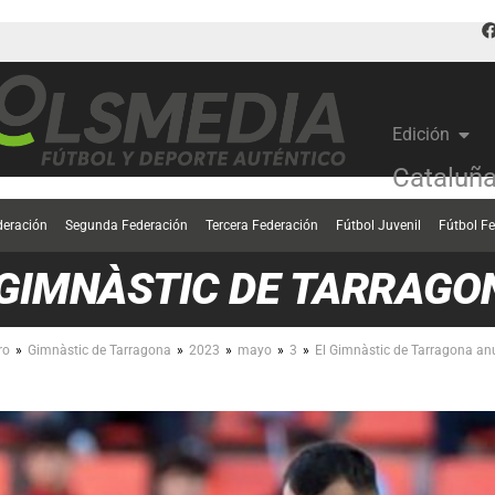
Edición
Cataluñ
deración
Segunda Federación
Tercera Federación
Fútbol Juvenil
Fútbol F
GIMNÀSTIC DE TARRAGO
»
»
»
»
»
ro
Gimnàstic de Tarragona
2023
mayo
3
El Gimnàstic de Tarragona anu