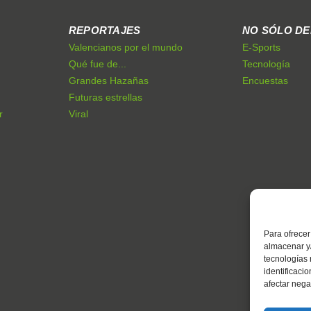
REPORTAJES
NO SÓLO D
Valencianos por el mundo
E-Sports
Qué fue de...
Tecnología
Grandes Hazañas
Encuestas
Futuras estrellas
r
Viral
Para ofrecer
almacenar y/
tecnologías
identificaci
afectar nega