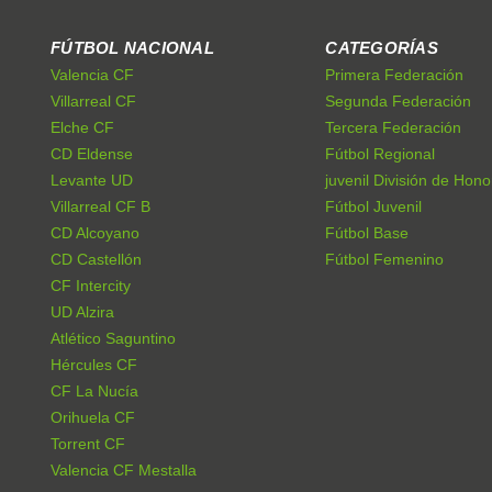
FÚTBOL NACIONAL
CATEGORÍAS
Valencia CF
Primera Federación
Villarreal CF
Segunda Federación
Elche CF
Tercera Federación
CD Eldense
Fútbol Regional
Levante UD
juvenil División de Hono
Villarreal CF B
Fútbol Juvenil
CD Alcoyano
Fútbol Base
CD Castellón
Fútbol Femenino
CF Intercity
UD Alzira
Atlético Saguntino
Hércules CF
CF La Nucía
Orihuela CF
Torrent CF
Valencia CF Mestalla