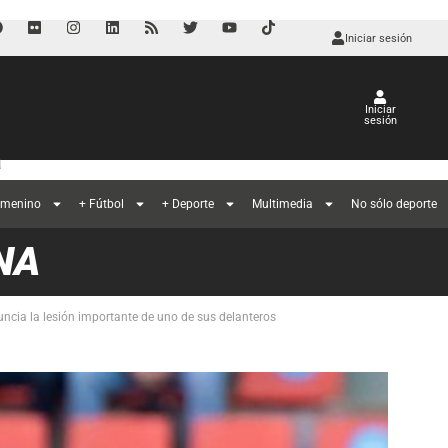
Iniciar sesión
Iniciar
sesión
a
emenino
+ Fútbol
+ Deporte
Multimedia
No sólo deporte
NA
ncia la lesión importante de uno de sus delanteros