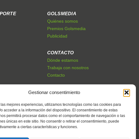
EPORTE
GOLSMEDIA
Quiénes somos
Premios Golsmedia
Publicidad
CONTACTO
Dónde estamos
Trabaja con nosotros
Contacto
Gestionar consentimiento
 las mejores experiencias, utilizamos tecnologías como las cookies para
o acceder a la información del dispositivo. El consentimiento de estas
 nos permitirá procesar datos como el comportamiento de navegación o las
ones únicas en este sitio. No consentir o retirar el consentimiento, puede
tivamente a ciertas características y funciones.