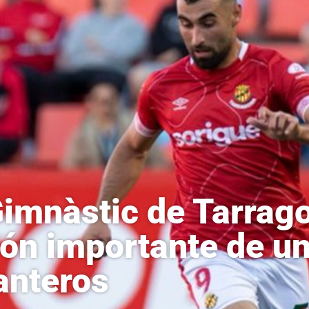
Gimnàstic de Tarrag
ión importante de u
anteros