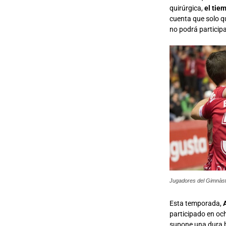
quirúrgica,
el tie
cuenta que solo q
no podrá particip
Jugadores del Gimnàst
Esta temporada,
A
participado en och
supone una dura b