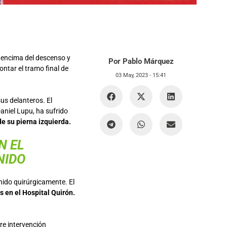
r encima del descenso y
Por Pablo Márquez
ontar el tramo final de
03 May, 2023 -
15:41
us delanteros. El
aniel Lupu, ha sufrido
de su pierna izquierda.
N EL
NIDO
enido quirúrgicamente. El
 en el Hospital Quirón.
re intervención