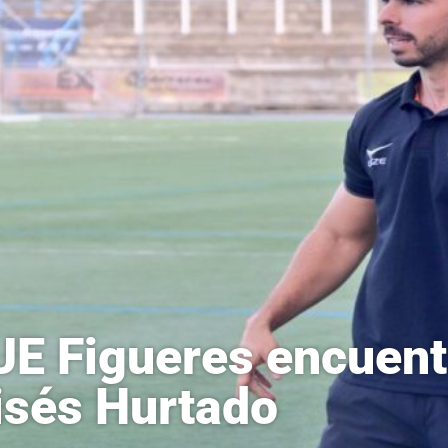
UE Figueres encuentr
sés Hurtado