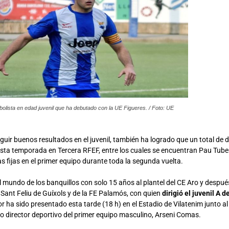
tbolista en edad juvenil que ha debutado con la UE Figueres. / Foto: UE
ir buenos resultados en el juvenil, también ha logrado que un total de d
ta temporada en Tercera RFEF, entre los cuales se encuentran Pau Tuber
s fijas en el primer equipo durante toda la segunda vuelta.
el mundo de los banquillos con solo 15 años al plantel del CE Aro y despu
 Sant Feliu de Guíxols y de la FE Palamós, con quien
dirigió el juvenil A 
or ha sido presentado esta tarde (18 h) en el Estadio de Vilatenim junto al
vo director deportivo del primer equipo masculino, Arseni Comas.