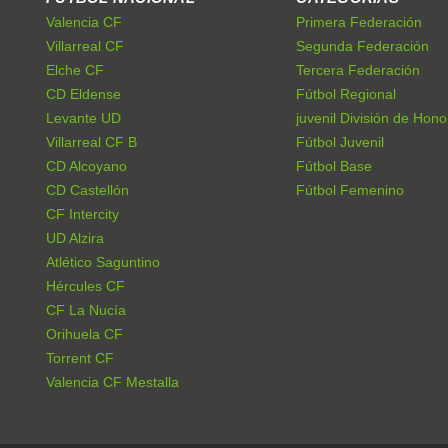
Valencia CF
Primera Federación
Villarreal CF
Segunda Federación
Elche CF
Tercera Federación
CD Eldense
Fútbol Regional
Levante UD
juvenil División de Hono
Villarreal CF B
Fútbol Juvenil
CD Alcoyano
Fútbol Base
CD Castellón
Fútbol Femenino
CF Intercity
UD Alzira
Atlético Saguntino
Hércules CF
CF La Nucía
Orihuela CF
Torrent CF
Valencia CF Mestalla