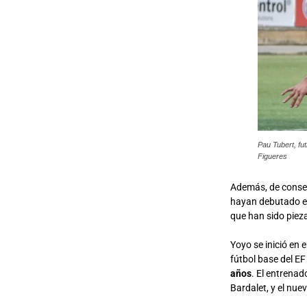
Pau Tubert, fu
Figueres
Además, de consegu
hayan debutado es
que han sido pieza
Yoyo se inició en 
fútbol base del EF
años
. El entrenad
Bardalet, y el nue