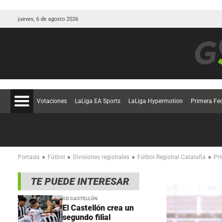
jueves, 6 de agosto 2026
Votaciones
LaLiga EA Sports
LaLiga Hypermotion
Primera Fe
»
»
»
»
Portada
Fútbol
Divisiones regionales
Fútbol Regional Cataluña
Pr
TE PUEDE INTERESAR
CD CASTELLÓN
El Castellón crea un
segundo filial