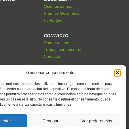
Quiénes somos
Premios Golsmedia
Publicidad
CONTACTO
Dónde estamos
Trabaja con nosotros
Contacto
Gestionar consentimiento
 las mejores experiencias, utilizamos tecnologías como las cookies para
o acceder a la información del dispositivo. El consentimiento de estas
 nos permitirá procesar datos como el comportamiento de navegación o las
ones únicas en este sitio. No consentir o retirar el consentimiento, puede
tivamente a ciertas características y funciones.
ceptar
Denegar
Ver preferencias