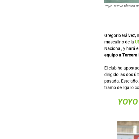
'Yoyo' nuevo técnico de
Gregorio Gálvez, 
masculino de la
U
Nacional, y hará e
equipo a Tercera
El club ha aposta
dirigido las dos ú
pasada. Este año
tramo de liga lo c
YOYO