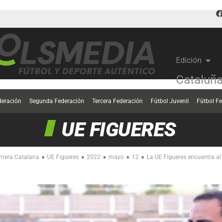
Edición
Cataluñ
deración
Segunda Federación
Tercera Federación
Fútbol Juvenil
Fútbol F
UE FIGUERES
»
»
»
»
»
imera Catalana
UE Figueres
2022
mayo
12
La UE Figueres encuentra al