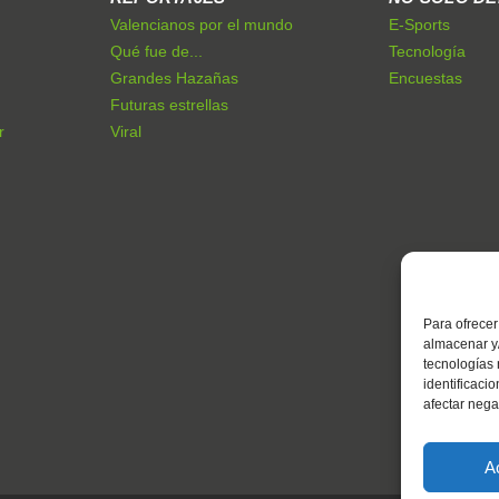
Valencianos por el mundo
E-Sports
Qué fue de...
Tecnología
Grandes Hazañas
Encuestas
Futuras estrellas
r
Viral
Para ofrecer
almacenar y/
tecnologías
identificaci
afectar nega
A