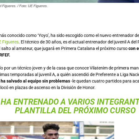
l Figueres. / Foto: UE Figueres.
más conocido como ‘Yoyo’, ha sido escogido como el nuevo entrenador de
E Figueres
. El técnico de 30 años, es el actual entrenador del juvenil A del
l salto al amateur, que jugará en Primera Catalana el próximo curso
con e
 RFEF.
do por un técnico joven y de la casa que conoce Vilatenim de primera ma
ltimas temporadas al juvenil A, a quién ascendió de Preferente a Liga Nac
,
ha salvado al equipo sin problemas
-le quedan cuatro partidos para aca
olocó en plazas de ascenso en la División de Honor.
 HA ENTRENADO A VARIOS INTEGRANT
PLANTILLA DEL PRÓXIMO CURSO