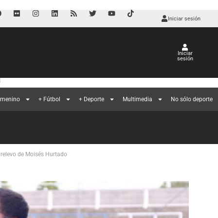
Iniciar sesión
Iniciar
sesión
a
emenino
+ Fútbol
+ Deporte
Multimedia
No sólo deporte
 relevo de Moisés Hurtado