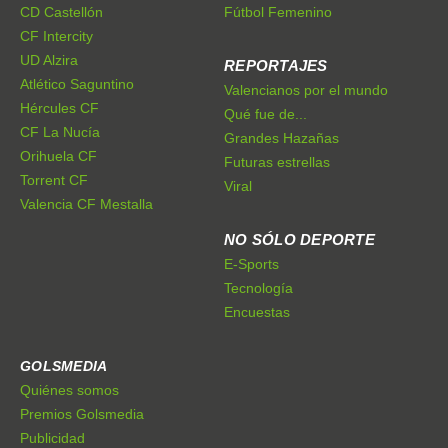
CD Castellón
Fútbol Femenino
CF Intercity
UD Alzira
REPORTAJES
Atlético Saguntino
Valencianos por el mundo
Hércules CF
Qué fue de...
CF La Nucía
Grandes Hazañas
Orihuela CF
Futuras estrellas
Torrent CF
Viral
Valencia CF Mestalla
NO SÓLO DEPORTE
E-Sports
Tecnología
Encuestas
GOLSMEDIA
Quiénes somos
Premios Golsmedia
Publicidad